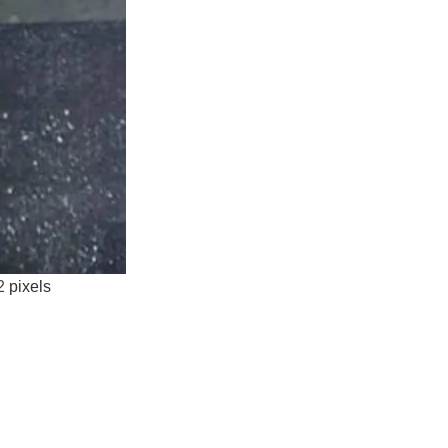
2
pixels