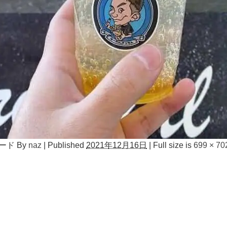
ード
By
naz
|
Published
2021年12月16日
|
Full size is
699 × 70