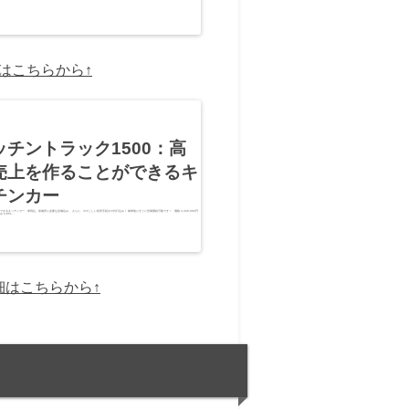
細はこちらから↑
ッチントラック1500：高
売上を作ることができるキ
チンカー
できるキッチンカー 車両込、保健所に必要な設備込み、 さらに、ややこしい役所手続きの代行込み！ 納車後にすぐに営業開始可能です！ 価格 3,440,000円
 3,851…
細はこちらから↑