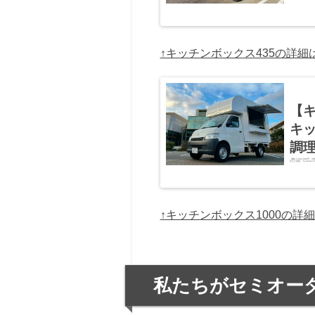
↑キッチンボックス435の詳細
【キ
キ
調
価格 3,594,009円
含んだ金額。 fa-arrow-cir
↑キッチンボックス1000の詳
私たちがセミオー