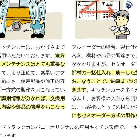
キッチンカーは、おかげさまで
フルオーダーの場合、製作仕
活用いただいております。
遠方
内容、機材や部品の調達まで
、メンテナンスはとても重要な
がかかりますが、セミオーダ
して、より正確で、素早いアフ
部材の一括仕入れ、統一した
ためにも、使用部品や施工内容
おこなうことでご納車までの
ダー方式の製作をおこなってい
きます
。キッチンカーの多く
ど識別情報が分かれば、交換用
る以上、お客様の入金から開
工内容や部品の管理をおこなっ
は、お客様にとっての損失だ
にもセミオーダー方式の製作
ードトラックカンパニーオリジナルの車用キッチン設備で、「
ています。