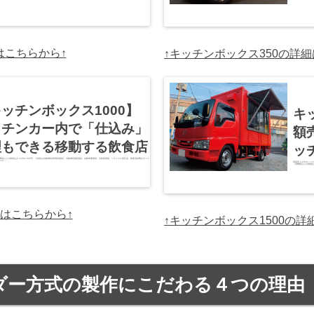
はこちらから↑
↑キッチンボックス350の詳
ッチンボックス1000】
キ
ッチンカー内で「仕込み」
額
理もできる移動する飲食店
ッ
 （消費税および諸税込み 4,056,780円） ※諸税は自動車税(環境性能割)、自動車税(種別割)、自動車重量税、自賠責保険、リサイクル預託金、検査登録費をすべて
cle-…
高額売上を作ることが
（消費税および諸税込み
細はこちらから↑
↑キッチンボックス1500の詳
ダー方式の製作にこだわる４つの理由