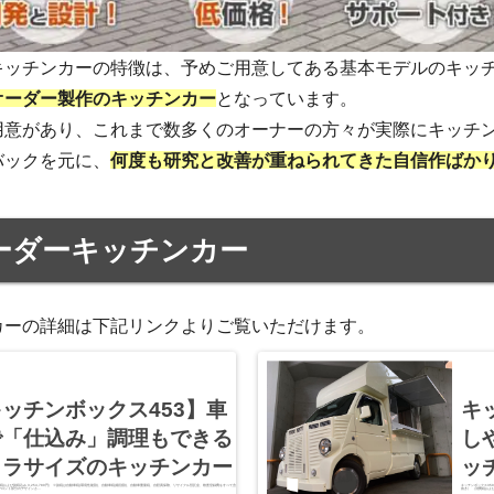
キッチンカーの特徴は、予めご用意してある基本モデルのキッ
オーダー製作のキッチンカー
となっています。
用意があり、これまで数多くのオーナーの方々が実際にキッチ
バックを元に、
何度も研究と改善が重ねられてきた自信作ばか
ーダーキッチンカー
カーの詳細は下記リンクよりご覧いただけます。
ッチンボックス453】車
キ
で「仕込み」調理もできる
し
トラサイズのキッチンカー
ッ
（消費税および諸税込み 3,254,780円） ※諸税は自動車税(環境性能割)、自動車税(種別割)、自動車重量税、自賠責保険、リサイクル預託金、検査登録費をすべて含
キッチンボックス35
フロント部分のデザインさ…
抜き） （消費税および諸