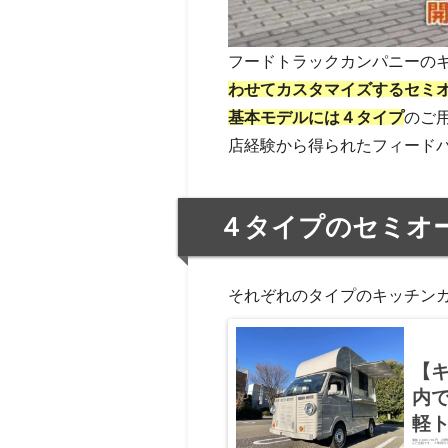
フードトラックカンパニーの
わせてカスタマイズするセミ
基本モデルには４タイプ
のご
店経験から得られたフィード
４タイプのセミオ
それぞれのタイプのキッチン
【キ
内
軽
価格 2,893,791円 
んだ金額です。 ※車両の