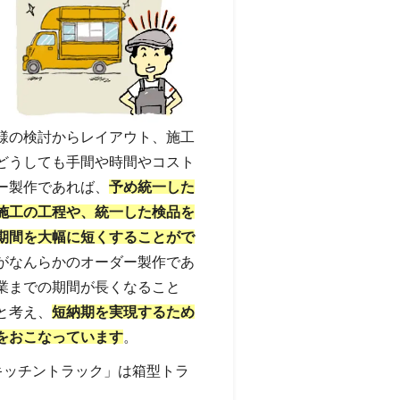
様の検討からレイアウト、施工
どうしても手間や時間やコスト
ー製作であれば、
予め統一した
施工の工程や、統一した検品を
期間を大幅に短くすることがで
がなんらかのオーダー製作であ
業までの期間が長くなること
と考え、
短納期を実現するため
をおこなっています
。
キッチントラック」は箱型トラ