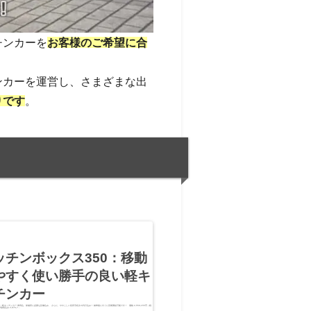
チンカーを
お客様のご希望に合
ンカーを運営し、さまざまな出
りです
。
ッチンボックス350：移動
やすく使い勝手の良い軽キ
チンカー
0：軽キッチンカー 車両込、保健所に必要な設備込み、 さらに、ややこしい役所手続きの代行込み！ 納車後にすぐに営業開始可能です！ 価格 2,550,155円（税
税込み 2,876,7…