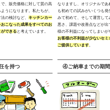
とで、販売価格に対して質の高
なりますし、オリジナルであ
るようになります。私たちが、
も初めての試みがいくつも発
方法の検討など、
キッチンカー
みて初めて、そして運営して
をおこなった成果をすべてのお
悪さ、課題や改善点などが出
とができる
と考えています。
様の不利益になってしまいが
お客様の不利益が少ないセミ
ご提供しています
。
任を持つ
④ご納車までの期