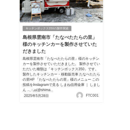
キッチンボックス350の製作実績
島根県雲南市「たなべたたらの里」
様のキッチンカーを製作させていた
だきました
島根県雲南市「たなべたたらの里」様のキッチン
カーを製作させていただきました。 製作させてい
ただいた種類は「キッチンボックス350」です。
製作したキッチンカー・移動販売車 たなべたたら
の里HP 「たなべたたらの里」様のメニュー この
投稿をInstagramで見る しまね信用金庫 ｜ しまし
ん 𓂃◌𓈒𓐍(@shima...
FTC001
2025年5月28日