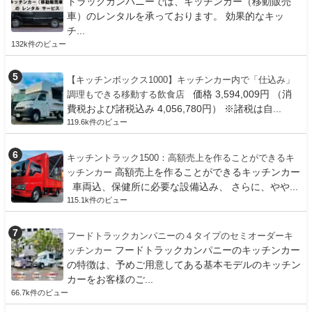
トラックカンパニーでは、キッチンカー（移動販売
車）のレンタルを承っております。 効果的なキッ
チ...
132k件のビュー
【キッチンボックス1000】キッチンカー内で「仕込み」
価格 3,594,009円 （消
調理もできる移動する飲食店
費税および諸税込み 4,056,780円） ※諸税は自...
119.6k件のビュー
キッチントラック1500：高額売上を作ることができるキ
高額売上を作ることができるキッチンカー
ッチンカー
車両込、保健所に必要な設備込み、 さらに、やや...
115.1k件のビュー
フードトラックカンパニーの４タイプのセミオーダーキ
フードトラックカンパニーのキッチンカー
ッチンカー
の特徴は、予めご用意してある基本モデルのキッチン
カーをお客様のご...
66.7k件のビュー