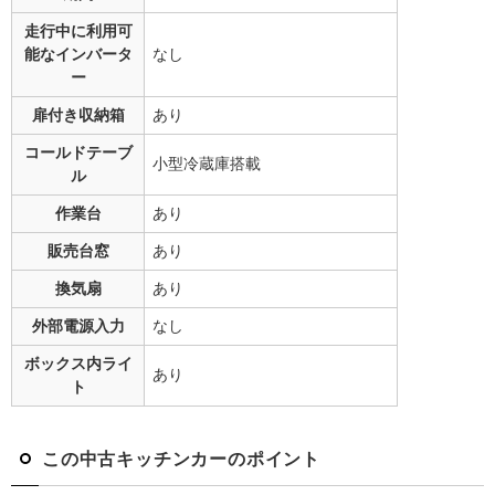
走行中に利用可
能な
インバータ
なし
ー
扉付き収納箱
あり
コールドテーブ
小型冷蔵庫搭載
ル
作業台
あり
販売台窓
あり
換気扇
あり
外部電源入力
なし
ボックス内ライ
あり
ト
この中古キッチンカーのポイント