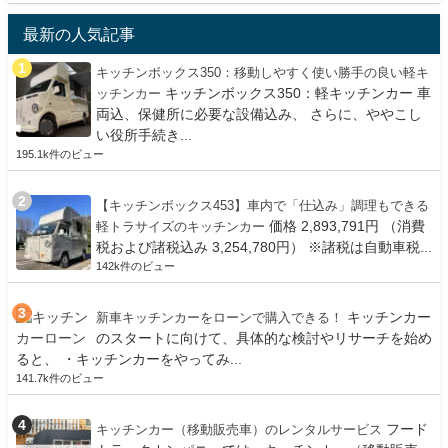
最新の人気記事
キッチンボックス350：移動しやすく使い勝手の良い軽キ
キッチンボックス350：軽キッチンカー 車
ッチンカー
両込、保健所に必要な設備込み、 さらに、ややこし
い役所手続き...
195.1k件のビュー
【キッチンボックス453】車内で「仕込み」調理もできる
価格 2,893,791円 （消費
軽トラサイズのキッチンカー
税および諸税込み 3,254,780円） ※諸税は自動車税...
142k件のビュー
キッチンカー
新車キッチンカーをローンで購入できる！
のスタートに向けて、具体的な検討やリサーチを始め
ると、 ・キッチンカーをやってみ...
141.7k件のビュー
フード
キッチンカー（移動販売車）のレンタルサービス