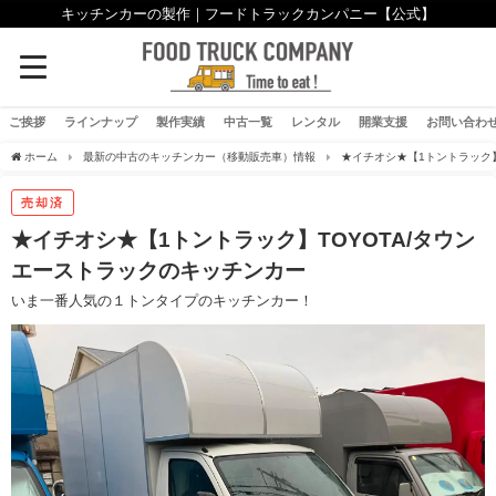
キッチンカーの製作｜フードトラックカンパニー【公式】
ご挨拶
ラインナップ
製作実績
中古一覧
レンタル
開業支援
お問い合わ
ホーム
最新の中古のキッチンカー（移動販売車）情報
★イチオシ★【1トントラック】
売却済
★イチオシ★【1トントラック】TOYOTA/タウン
エーストラックのキッチンカー
いま一番人気の１トンタイプのキッチンカー！