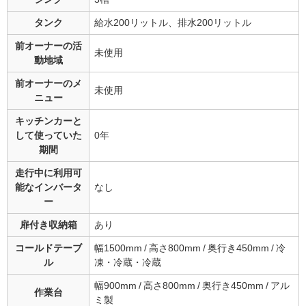
タンク
給水200リットル、排水200リットル
前オーナーの
活
未使用
動地域
前オーナーの
メ
未使用
ニュー
キッチンカーと
して
使っていた
0年
期間
走行中に利用可
能な
インバータ
なし
ー
扉付き収納箱
あり
コールドテーブ
幅1500mm / 高さ800mm / 奥行き450mm / 冷
ル
凍・冷蔵・冷蔵
幅900mm / 高さ800mm / 奥行き450mm / アル
作業台
ミ製