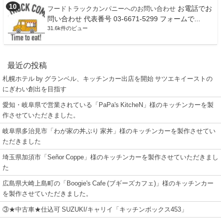
お電話でお
フードトラックカンパニーへのお問い合わせ
問い合わせ 代表番号 03-6671-5299 フォームで...
31.6k件のビュー
最近の投稿
札幌ホテル by グランベル、キッチンカー出店を開始 サツエキイーストの
にぎわい創出を目指す
愛知・岐阜県で営業されている「PaPa's KitcheN」様のキッチンカーを製
作させていただきました。
岐阜県多治見市「わが家の丼ぶり 家丼」様のキッチンカーを製作させてい
ただきました
埼玉県加須市「Señor Coppe」様のキッチンカーを製作させていただきまし
た
広島県大崎上島町の「Boogie's Cafe (ブギーズカフェ)」様のキッチンカー
を製作させていただきました。
③★中古車★仕込可 SUZUKI/キャリイ「キッチンボックス453」