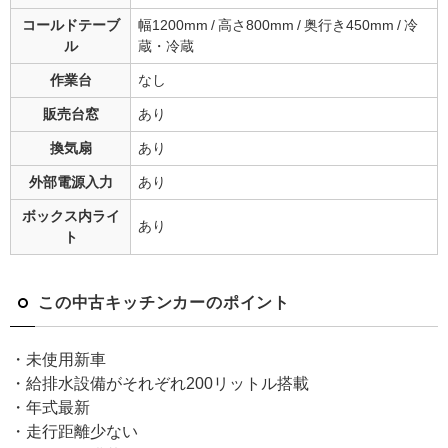
コールドテーブ
幅1200mm / 高さ800mm / 奥行き450mm / 冷
ル
蔵・冷蔵
作業台
なし
販売台窓
あり
換気扇
あり
外部電源入力
あり
ボックス内ライ
あり
ト
この中古キッチンカーのポイント
・未使用新車
・給排水設備がそれぞれ200リットル搭載
・年式最新
・走行距離少ない