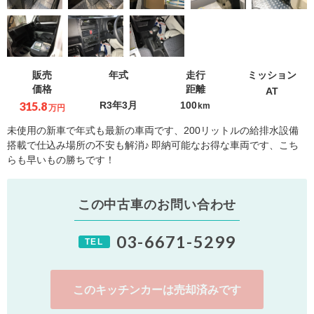
販売
年式
走行
ミッション
価格
距離
AT
315.8
R3年3月
100
km
万円
未使用の新車で年式も最新の車両です、200リットルの給排水設備
搭載で仕込み場所の不安も解消♪ 即納可能なお得な車両です、こち
らも早いもの勝ちです！
この中古車のお問い合わせ
03-6671-5299
TEL
このキッチンカーは売却済みです