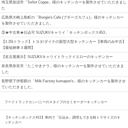
埼玉県加須市「Señor Coppe」様のキッチンカーを製作させていただきまし
た
広島県大崎上島町の「Boogie's Cafe (ブギーズカフェ)」様のキッチンカー
を製作させていただきました。
③★中古車★仕込可 SUZUKI/キャリイ「キッチンボックス453」
【1.25tトラック】トヨタ/ダイナの新型大型キッチンカー【車両のみ中古】
【最短納車３週間】
【名古屋展示】SUZUKI/キャリイトラックイエローのキッチンカー
奈良県奈良市「たこやきナラ」様のキッチンカーを製作させていただきま
した
長野県下伊那郡の「Milk Factory kumapon's」様のキッチンカーを製作させ
ていただきました。
フードトラックカンパニーの４タイプのセミオーダーキッチンカー
【キッチンボックス453】車内で「仕込み」調理もできる軽トラサイズのキ
ッチンカー