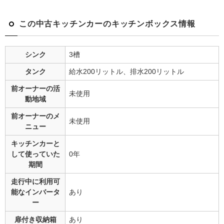
この中古キッチンカーのキッチンボックス情報
シンク
3槽
タンク
給水200リットル、排水200リットル
前オーナーの
活
未使用
動地域
前オーナーの
メ
未使用
ニュー
キッチンカーと
して
使っていた
0年
期間
走行中に利用可
能な
インバータ
あり
ー
扉付き収納箱
あり