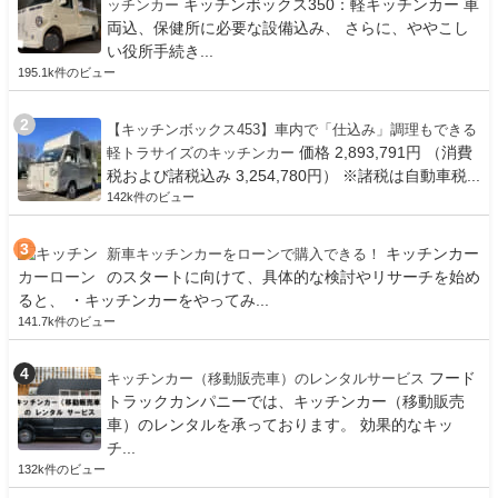
キッチンボックス350：軽キッチンカー 車
ッチンカー
両込、保健所に必要な設備込み、 さらに、ややこし
い役所手続き...
195.1k件のビュー
【キッチンボックス453】車内で「仕込み」調理もできる
価格 2,893,791円 （消費
軽トラサイズのキッチンカー
税および諸税込み 3,254,780円） ※諸税は自動車税...
142k件のビュー
キッチンカー
新車キッチンカーをローンで購入できる！
のスタートに向けて、具体的な検討やリサーチを始め
ると、 ・キッチンカーをやってみ...
141.7k件のビュー
フード
キッチンカー（移動販売車）のレンタルサービス
トラックカンパニーでは、キッチンカー（移動販売
車）のレンタルを承っております。 効果的なキッ
チ...
132k件のビュー