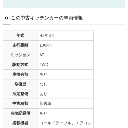
この中古キッチンカーの車両情報
年式
R3年3月
走行距離
100
km
ミッション
AT
駆動方式
2WD
車検有無
あり
修復歴
なし
法定整備
あり
中古種類
新古車
点検記録簿
あり
搭載機器
コールドテーブル、エアコン