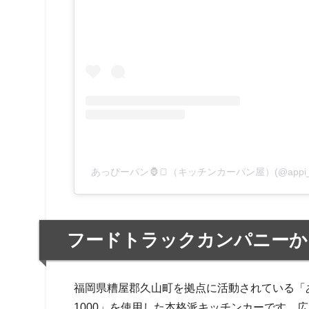
あっぴーパン🦍🍞（キッチンカーパン屋）(@appi_
フードトラックカンパニーか
福岡県糟屋郡久山町を拠点に活動されている「
1000」を使用した本格派キッチンカーです。