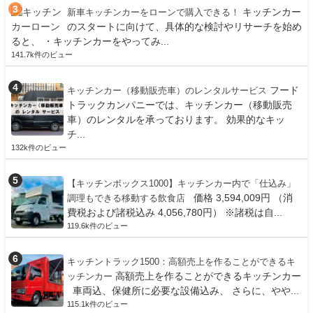
キッチンカー
新車キッチンカーをローンで購入できる！
のスタートに向けて、具体的な検討やリサーチを始め
ると、 ・キッチンカーをやってみ...
141.7k件のビュー
フード
キッチンカー（移動販売車）のレンタルサービス
トラックカンパニーでは、キッチンカー（移動販売
車）のレンタルを承っております。 効果的なキッ
チ...
132k件のビュー
【キッチンボックス1000】キッチンカー内で「仕込み」
価格 3,594,009円 （消
調理もできる移動する飲食店
費税および諸税込み 4,056,780円） ※諸税は自...
119.6k件のビュー
キッチントラック1500：高額売上を作ることができるキ
高額売上を作ることができるキッチンカー
ッチンカー
車両込、保健所に必要な設備込み、 さらに、やや...
115.1k件のビュー