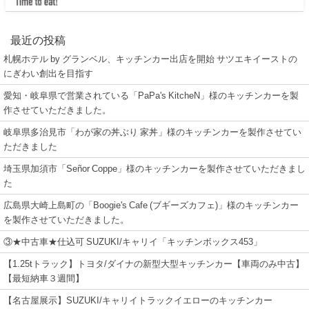
最近の投稿
札幌ホテル by グランベル、キッチンカー出店を開始 サツエキイーストの
にぎわい創出を目指す
愛知・岐阜県で営業されている「PaPa's KitcheN」様のキッチンカーを製
作させていただきました。
岐阜県多治見市「わが家の丼ぶり 家丼」様のキッチンカーを製作させてい
ただきました
埼玉県加須市「Señor Coppe」様のキッチンカーを製作させていただきまし
た
広島県大崎上島町の「Boogie's Cafe (ブギーズカフェ)」様のキッチンカー
を製作させていただきました。
③★中古車★仕込可 SUZUKI/キャリイ「キッチンボックス453」
【1.25tトラック】トヨタ/ダイナの新型大型キッチンカー【車両のみ中古】
【最短納車３週間】
【名古屋展示】SUZUKI/キャリイトラックイエローのキッチンカー