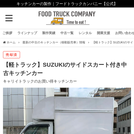
キッチンカーの製作｜フードトラックカンパニー【公式】
ご挨拶
ラインナップ
製作実績
中古一覧
レンタル
開業支援
お問い合わ
ホーム
最新の中古のキッチンカー（移動販売車）情報
【軽トラック】SUZUKIのサ
売却済
【軽トラック】SUZUKIのサイドスカート付き中
古キッチンカー
キャリイトラックのお買い得キッチンカー