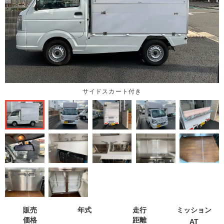
サイドスカート付き
販売
年式
走行
ミッション
価格
距離
AT