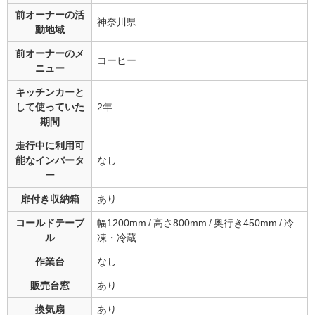
前オーナーの
活
神奈川県
動地域
前オーナーの
メ
コーヒー
ニュー
キッチンカーと
して
使っていた
2年
期間
走行中に利用可
能な
インバータ
なし
ー
扉付き収納箱
あり
コールドテーブ
幅1200mm / 高さ800mm / 奥行き450mm / 冷
ル
凍・冷蔵
作業台
なし
販売台窓
あり
換気扇
あり