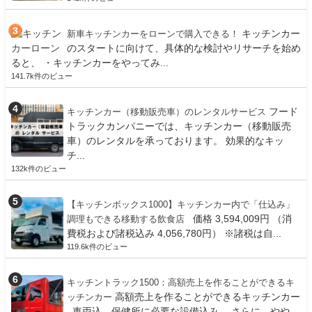
キッチンカー
新車キッチンカーをローンで購入できる！
のスタートに向けて、具体的な検討やリサーチを始め
ると、 ・キッチンカーをやってみ...
141.7k件のビュー
フード
キッチンカー（移動販売車）のレンタルサービス
トラックカンパニーでは、キッチンカー（移動販売
車）のレンタルを承っております。 効果的なキッ
チ...
132k件のビュー
【キッチンボックス1000】キッチンカー内で「仕込み」
価格 3,594,009円 （消
調理もできる移動する飲食店
費税および諸税込み 4,056,780円） ※諸税は自...
119.6k件のビュー
キッチントラック1500：高額売上を作ることができるキ
高額売上を作ることができるキッチンカー
ッチンカー
車両込、保健所に必要な設備込み、 さらに、やや...