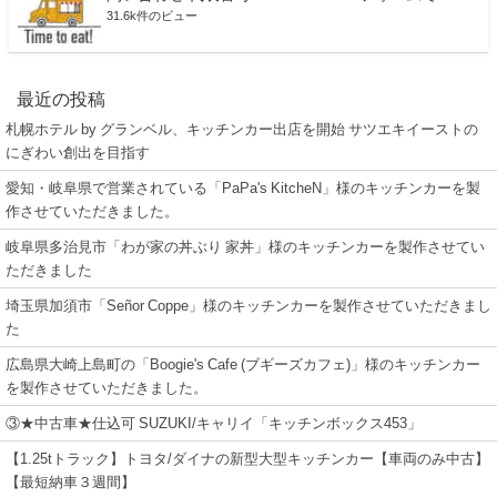
31.6k件のビュー
最近の投稿
札幌ホテル by グランベル、キッチンカー出店を開始 サツエキイーストの
にぎわい創出を目指す
愛知・岐阜県で営業されている「PaPa's KitcheN」様のキッチンカーを製
作させていただきました。
岐阜県多治見市「わが家の丼ぶり 家丼」様のキッチンカーを製作させてい
ただきました
埼玉県加須市「Señor Coppe」様のキッチンカーを製作させていただきまし
た
広島県大崎上島町の「Boogie's Cafe (ブギーズカフェ)」様のキッチンカー
を製作させていただきました。
③★中古車★仕込可 SUZUKI/キャリイ「キッチンボックス453」
【1.25tトラック】トヨタ/ダイナの新型大型キッチンカー【車両のみ中古】
【最短納車３週間】