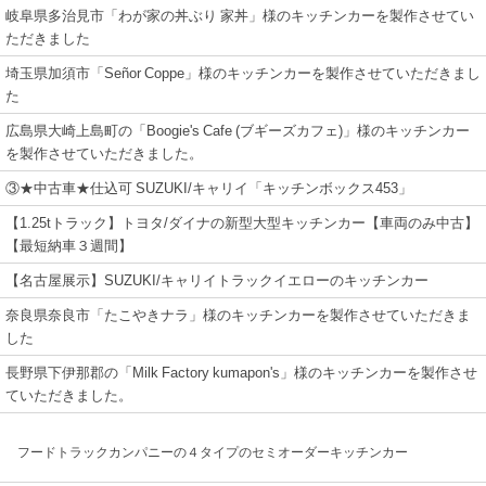
岐阜県多治見市「わが家の丼ぶり 家丼」様のキッチンカーを製作させてい
ただきました
埼玉県加須市「Señor Coppe」様のキッチンカーを製作させていただきまし
た
広島県大崎上島町の「Boogie's Cafe (ブギーズカフェ)」様のキッチンカー
を製作させていただきました。
③★中古車★仕込可 SUZUKI/キャリイ「キッチンボックス453」
【1.25tトラック】トヨタ/ダイナの新型大型キッチンカー【車両のみ中古】
【最短納車３週間】
【名古屋展示】SUZUKI/キャリイトラックイエローのキッチンカー
奈良県奈良市「たこやきナラ」様のキッチンカーを製作させていただきま
した
長野県下伊那郡の「Milk Factory kumapon's」様のキッチンカーを製作させ
ていただきました。
フードトラックカンパニーの４タイプのセミオーダーキッチンカー