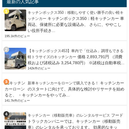
最新の人気記事
キッチンボックス350：移動しやすく使い勝手の良い軽キ
キッチンボックス350：軽キッチンカー 車
ッチンカー
両込、保健所に必要な設備込み、 さらに、ややこし
い役所手続き...
195.1k件のビュー
【キッチンボックス453】車内で「仕込み」調理もできる
価格 2,893,791円 （消費
軽トラサイズのキッチンカー
税および諸税込み 3,254,780円） ※諸税は自動車税...
142k件のビュー
キッチンカー
新車キッチンカーをローンで購入できる！
のスタートに向けて、具体的な検討やリサーチを始め
ると、 ・キッチンカーをやってみ...
141.7k件のビュー
フード
キッチンカー（移動販売車）のレンタルサービス
トラックカンパニーでは、キッチンカー（移動販売
車）のレンタルを承っております。 効果的なキッ