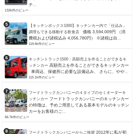
チ...
132k件のビュー
【キッチンボックス1000】キッチンカー内で「仕込み」
価格 3,594,009円 （消
調理もできる移動する飲食店
費税および諸税込み 4,056,780円） ※諸税は自...
119.6k件のビュー
キッチントラック1500：高額売上を作ることができるキ
高額売上を作ることができるキッチンカー
ッチンカー
車両込、保健所に必要な設備込み、 さらに、やや...
115.1k件のビュー
フードトラックカンパニーの４タイプのセミオーダーキ
フードトラックカンパニーのキッチンカー
ッチンカー
の特徴は、予めご用意してある基本モデルのキッチン
カーをお客様のご...
66.7k件のビュー
2012年に私が初
フードトラックカンパニーからご挨拶