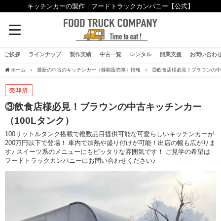
キッチンカーの製作｜フードトラックカンパニー【公式】
ご挨拶
ラインナップ
製作実績
中古一覧
レンタル
開業支援
お問い合わ
ホーム
最新の中古のキッチンカー（移動販売車）情報
③飲食店様必見！ブラウンの中
売却済
③飲食店様必見！ブラウンの中古キッチンカー
（100Lタンク）
100リットルタンク搭載で複数品目提供可能な可愛らしいキッチンカーが
200万円以下で登場！ 車内で加熱や盛り付けが可能！出店の幅も広がりま
す♪ スイーツ系のメニューにもピッタリな雰囲気です！ ご見学の希望は
フードトラックカンパニーにお問い合わせください♪