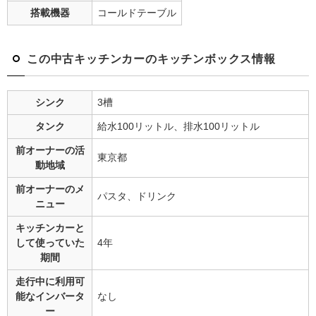
搭載機器
コールドテーブル
この中古キッチンカーのキッチンボックス情報
シンク
3槽
タンク
給水100リットル、排水100リットル
前オーナーの
活
東京都
動地域
前オーナーの
メ
パスタ、ドリンク
ニュー
キッチンカーと
して
使っていた
4年
期間
走行中に利用可
能な
インバータ
なし
ー