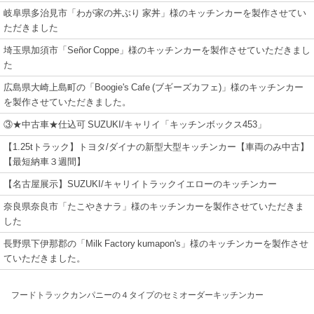
岐阜県多治見市「わが家の丼ぶり 家丼」様のキッチンカーを製作させてい
ただきました
埼玉県加須市「Señor Coppe」様のキッチンカーを製作させていただきまし
た
広島県大崎上島町の「Boogie's Cafe (ブギーズカフェ)」様のキッチンカー
を製作させていただきました。
③★中古車★仕込可 SUZUKI/キャリイ「キッチンボックス453」
【1.25tトラック】トヨタ/ダイナの新型大型キッチンカー【車両のみ中古】
【最短納車３週間】
【名古屋展示】SUZUKI/キャリイトラックイエローのキッチンカー
奈良県奈良市「たこやきナラ」様のキッチンカーを製作させていただきま
した
長野県下伊那郡の「Milk Factory kumapon's」様のキッチンカーを製作させ
ていただきました。
フードトラックカンパニーの４タイプのセミオーダーキッチンカー