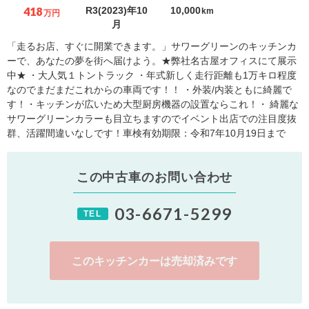
418
R3(2023)年10
10,000
km
万円
月
「走るお店、すぐに開業できます。」サワーグリーンのキッチンカ
ーで、あなたの夢を街へ届けよう。★弊社名古屋オフィスにて展示
中★ ・大人気１トントラック ・年式新しく走行距離も1万キロ程度
なのでまだまだこれからの車両です！！ ・外装/内装ともに綺麗で
す！・キッチンが広いため大型厨房機器の設置ならこれ！・ 綺麗な
サワーグリーンカラーも目立ちますのでイベント出店での注目度抜
群、活躍間違いなしです！車検有効期限：令和7年10月19日まで
この中古車のお問い合わせ
03-6671-5299
TEL
このキッチンカーは売却済みです