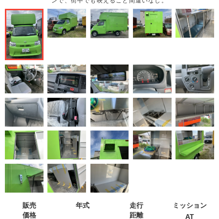
ンで、街中でも映えること間違いなし。
販売
年式
走行
ミッション
価格
距離
AT