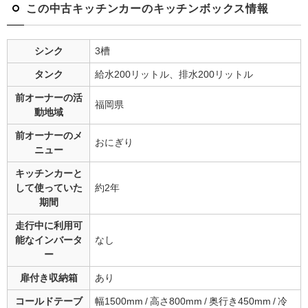
この中古キッチンカーのキッチンボックス情報
シンク
3槽
タンク
給水200リットル、排水200リットル
前オーナーの
活
福岡県
動地域
前オーナーの
メ
おにぎり
ニュー
キッチンカーと
して
使っていた
約2年
期間
走行中に利用可
能な
インバータ
なし
ー
扉付き収納箱
あり
コールドテーブ
幅1500mm / 高さ800mm / 奥行き450mm / 冷