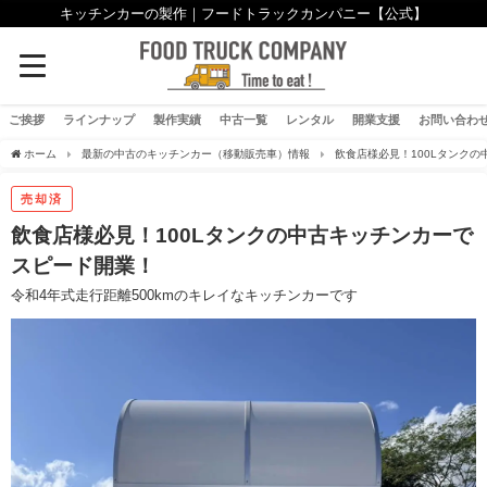
キッチンカーの製作｜フードトラックカンパニー【公式】
ご挨拶
ラインナップ
製作実績
中古一覧
レンタル
開業支援
お問い合わ
ホーム
最新の中古のキッチンカー（移動販売車）情報
飲食店様必見！100Lタンク
売却済
飲食店様必見！100Lタンクの中古キッチンカーで
スピード開業！
令和4年式走行距離500kmのキレイなキッチンカーです