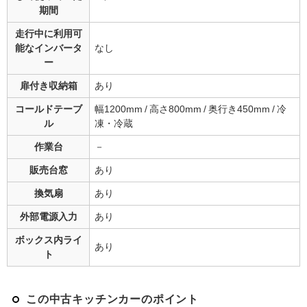
期間
走行中に利用可
能な
インバータ
なし
ー
扉付き収納箱
あり
コールドテーブ
幅1200mm / 高さ800mm / 奥行き450mm / 冷
ル
凍・冷蔵
作業台
－
販売台窓
あり
換気扇
あり
外部電源入力
あり
ボックス内ライ
あり
ト
この中古キッチンカーのポイント