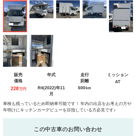
販売
年式
走行
ミッション
価格
距離
AT
228
R4(2022)年11
600
km
万円
月
車検も残っているため即納車可能です！ 年内の出店をお考えの方や
年明けにキッチンカーデビューを目指している方必見です♪
この中古車のお問い合わせ