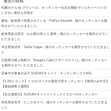
最近の投稿
札幌ホテル by グランベル、キッチンカー出店を開始 サツエキイーストの
にぎわい創出を目指す
愛知・岐阜県で営業されている「PaPa's KitcheN」様のキッチンカーを製
作させていただきました。
岐阜県多治見市「わが家の丼ぶり 家丼」様のキッチンカーを製作させてい
ただきました
埼玉県加須市「Señor Coppe」様のキッチンカーを製作させていただきまし
た
広島県大崎上島町の「Boogie's Cafe (ブギーズカフェ)」様のキッチンカー
を製作させていただきました。
③★中古車★仕込可 SUZUKI/キャリイ「キッチンボックス453」
【1.25tトラック】トヨタ/ダイナの新型大型キッチンカー【車両のみ中古】
【最短納車３週間】
【名古屋展示】SUZUKI/キャリイトラックイエローのキッチンカー
奈良県奈良市「たこやきナラ」様のキッチンカーを製作させていただきま
した