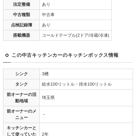
法定整備
あり
中古種類
中古車
点検記録簿
あり
搭載機器
コールドテーブル(2ドア/冷蔵/冷凍)
この中古キッチンカーのキッチンボックス情報
シンク
3槽
タンク
給水100リットル・排水100リットル
前オーナーの
活
埼玉県
動地域
前オーナーの
メ
－
ニュー
キッチンカーと
して
使っていた
2年