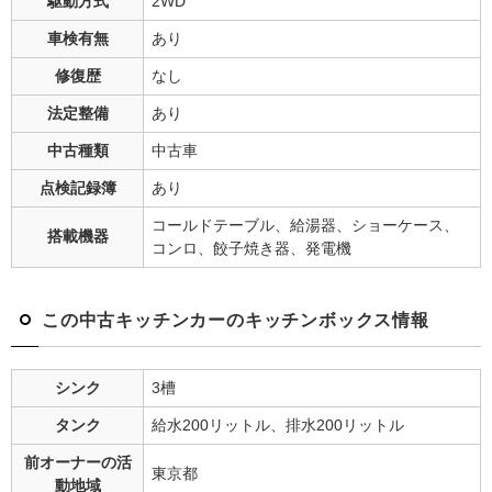
駆動方式
2WD
車検有無
あり
修復歴
なし
法定整備
あり
中古種類
中古車
点検記録簿
あり
コールドテーブル、給湯器、ショーケース、
搭載機器
コンロ、餃子焼き器、発電機
この中古キッチンカーのキッチンボックス情報
シンク
3槽
タンク
給水200リットル、排水200リットル
前オーナーの
活
東京都
動地域