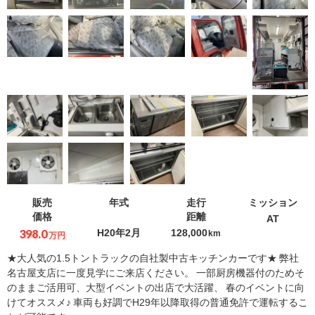
販売
年式
走行
ミッション
価格
距離
AT
398.0
H20年2月
128,000
km
万円
★大人気の1.5トントラックの自社製中古キッチンカーです★ 弊社
名古屋支店に一度見学にご来店ください。 一部厨房機器付のためそ
のままご活用可、大型イベントの出店で大活躍、 春のイベントに向
けてオススメ♪ 車両も好調でH29年以降取得の普通免許で運転するこ