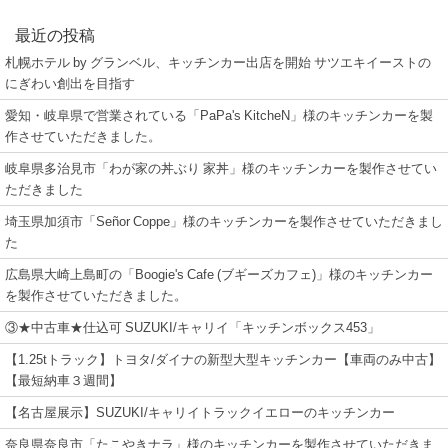
最近の投稿
札幌ホテル by グランベル、キッチンカー出店を開始 サツエキイーストの
にぎわい創出を目指す
愛知・岐阜県で営業されている「PaPa's KitcheN」様のキッチンカーを製
作させていただきました。
岐阜県多治見市「わが家の丼ぶり 家丼」様のキッチンカーを製作させてい
ただきました
埼玉県加須市「Señor Coppe」様のキッチンカーを製作させていただきまし
た
広島県大崎上島町の「Boogie's Cafe (ブギーズカフェ)」様のキッチンカー
を製作させていただきました。
③★中古車★仕込可 SUZUKI/キャリイ「キッチンボックス453」
【1.25tトラック】トヨタ/ダイナの新型大型キッチンカー【車両のみ中古】
【最短納車３週間】
【名古屋展示】SUZUKI/キャリイトラックイエローのキッチンカー
奈良県奈良市「たこやきナラ」様のキッチンカーを製作させていただきま