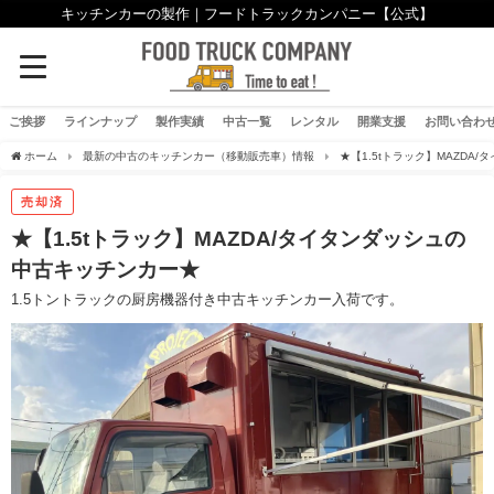
キッチンカーの製作｜フードトラックカンパニー【公式】
ご挨拶
ラインナップ
製作実績
中古一覧
レンタル
開業支援
お問い合わ
ホーム
最新の中古のキッチンカー（移動販売車）情報
★【1.5tトラック】MAZD
売却済
★【1.5tトラック】MAZDA/タイタンダッシュの
中古キッチンカー★
1.5トントラックの厨房機器付き中古キッチンカー入荷です。