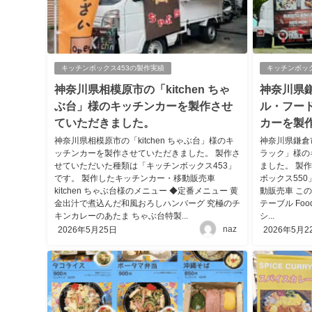
キッチンボックス453の製作実績
キッチンボッ
神奈川県相模原市の「kitchen ちゃ
神奈川県
ぶ台」様のキッチンカーを製作させ
ル・フー
ていただきました。
カーを製
神奈川県相模原市の「kitchen ちゃぶ台」様のキ
神奈川県鎌倉
ッチンカーを製作させていただきました。 製作さ
ラック」様の
せていただいた種類は「キッチンボックス453」
ました。 製
です。 製作したキッチンカー・移動販売車
ボックス55
kitchen ちゃぶ台様のメニュー ◆定番メニュー 黄
動販売車 この投
金出汁で煮込んだ和風おろしハンバーグ 究極のチ
テーブル Food 
キンカレーのあたま ちゃぶ台特製...
シ...
naz
2026年5月25日
2026年5月2