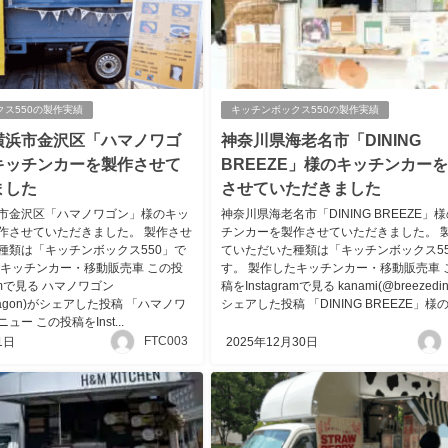
クス550の製作実績
キッチンボックス550の製作実績
横浜市金沢区「ハマノワゴ
神奈川県海老名市「DINING
キッチンカーを製作させて
BREEZE」様のキッチンカー
ました
させていただきました
市金沢区「ハマノワゴン」様のキッ
神奈川県海老名市「DINING BREEZE」
作させていただきました。 製作させ
チンカーを製作させていただきました。 
種類は「キッチンボックス550」で
ていただいた種類は「キッチンボックス55
たキッチンカー・移動販売車 この投
す。 製作したキッチンカー・移動販売車 
ramで見る ハマノワゴン
稿をInstagramで見る kanami(@breezedin
wagon)がシェアした投稿 「ハマノワ
シェアした投稿 「DINING BREEZE」様のメ
ー この投稿をInst...
FTC003
1日
2025年12月30日