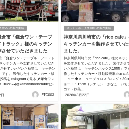
クス550の製作実績
キッチンボックス1000の製作実績
鎌倉市「鎌倉ワン・テーブ
神奈川県川崎市の「rico cafe
ドトラック」様のキッチン
キッチンカーを製作させていた
作させていただきました
ました。
市「鎌倉ワン・テーブル・フードト
神奈川県川崎市の「rico cafe」様のキッ
キッチンカーを製作させていただき
を製作させていただきました。 製作させ
作させていただいた種類は「キッチン
いた種類は「キッチンボックス1000」です
0」です。 製作したキッチンカー・移
作したキッチンカー・移動販売車 rico caf
稿をInstagramで見る 🌶️ 鎌倉ワン
ニュー ◆メニュー チュロス /ロング：30cm 
Truck 🌯(@kamakuraonetable)が
ョート：15cm（シナモン・きなこ・いち
コア・抹茶...
FTC003
2日
2026年3月22日