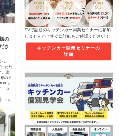
TVで話題のキッチンカー開業セミナーに参加
しませんか？すぐに詳細をご確認ください！
」様の
だき
キッチンカー開業セミナーの
詳細
チンカー
ていただ
。 製
e様のメ
or シ
ご・コ
naz