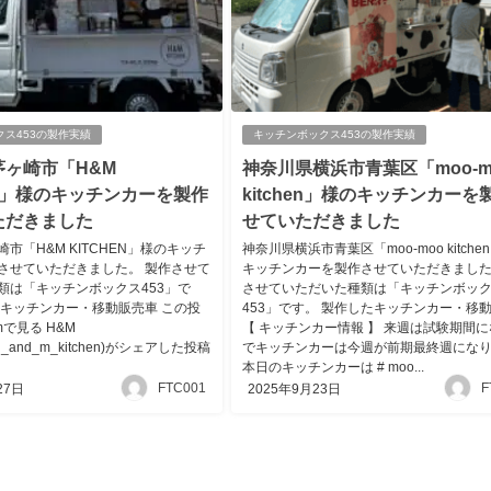
クス453の製作実績
キッチンボックス453の製作実績
茅ヶ崎市「H&M
神奈川県横浜市青葉区「moo-m
EN」様のキッチンカーを製作
kitchen」様のキッチンカーを
ただきました
せていただきました
市「H&M KITCHEN」様のキッチ
神奈川県横浜市青葉区「moo-moo kitche
させていただきました。 製作させて
キッチンカーを製作させていただきました
類は「キッチンボックス453」で
させていただいた種類は「キッチンボッ
たキッチンカー・移動販売車 この投
453」です。 製作したキッチンカー・移
amで見る H&M
【 キッチンカー情報 】 来週は試験期間
h_and_m_kitchen)がシェアした投稿
でキッチンカーは今週が前期最終週にな
本日のキッチンカーは # moo...
FTC001
F
27日
2025年9月23日