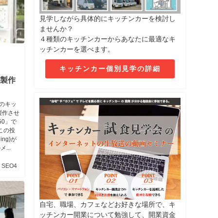
見学しながら具体的にキッチンカーを検討し
ませんか？
４種類のキッチンカーからあなたに最適なキ
ッチンカーを選べます。
キッチンカー個別見学の詳細
を製作
様のキッ
製作させ
0」で
この投
ing)が
...
SEO4
自宅、職場、カフェなどお好きな場所で、キ
ッチンカー開業について勉強して、開業資金