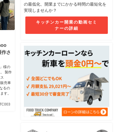
の最低化、開業までにかかる時間の最短化を
実現しませんか？
キッチンカー開業の動画セミ
ナーの詳細
oo
製作さ
n」様の
。 製作
クス
動販売車
になるの
ります。
TC003