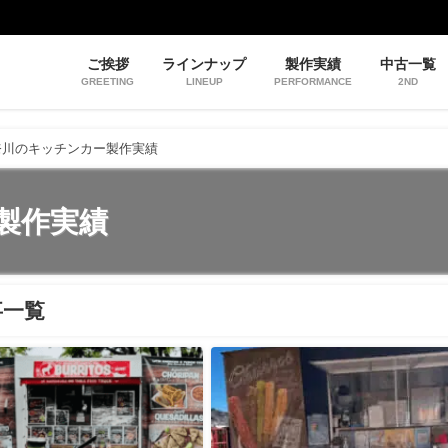
ご挨拶
ラインナップ
製作実績
中古一覧
GREETING
LINEUP
PERFORMANCE
2ND
奈川のキッチンカー製作実績
製作実績
事一覧