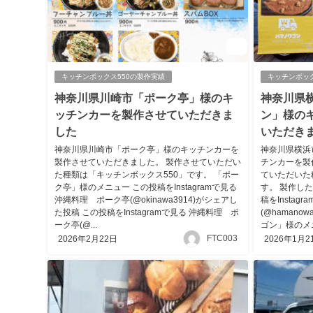
キッチンボックス550の製作実績
キッチンボッ
神奈川県川崎市「ポーク亭」様のキ
神奈川県
ッチンカーを製作させていただきま
ン」様の
した
いただき
神奈川県川崎市「ポーク亭」様のキッチンカーを
神奈川県横浜
製作させていただきました。 製作させていただい
チンカーを製
た種類は「キッチンボックス550」です。 「ポー
ていただいた
ク亭」様のメニュー この投稿をInstagramで見る
す。 製作し
沖縄料理 ポーク亭(@okinawa3914)がシェアし
稿をInstag
た投稿 この投稿をInstagramで見る 沖縄料理 ポ
(@hamano
ーク亭(@...
ゴン」様のメニュ
FTC003
2026年2月22日
2026年1月2