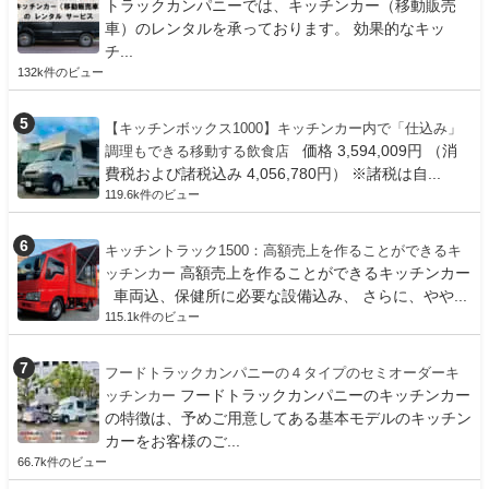
トラックカンパニーでは、キッチンカー（移動販売
車）のレンタルを承っております。 効果的なキッ
チ...
132k件のビュー
【キッチンボックス1000】キッチンカー内で「仕込み」
価格 3,594,009円 （消
調理もできる移動する飲食店
費税および諸税込み 4,056,780円） ※諸税は自...
119.6k件のビュー
キッチントラック1500：高額売上を作ることができるキ
高額売上を作ることができるキッチンカー
ッチンカー
車両込、保健所に必要な設備込み、 さらに、やや...
115.1k件のビュー
フードトラックカンパニーの４タイプのセミオーダーキ
フードトラックカンパニーのキッチンカー
ッチンカー
の特徴は、予めご用意してある基本モデルのキッチン
カーをお客様のご...
66.7k件のビュー