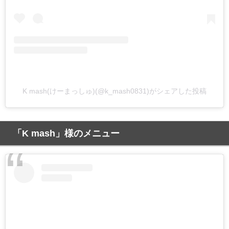
K mash(けーまっしゅ)(@k_mash0831)がシェアした投稿
「K mash」様のメニュー