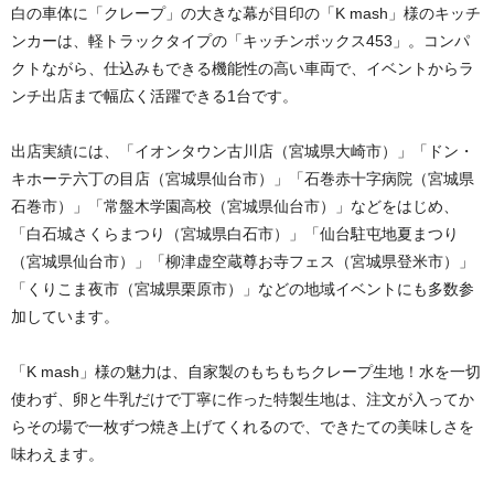
白の車体に「クレープ」の大きな幕が目印の「K mash」様のキッチ
ンカーは、軽トラックタイプの「キッチンボックス453」。コンパ
クトながら、仕込みもできる機能性の高い車両で、イベントからラ
ンチ出店まで幅広く活躍できる1台です。
出店実績には、「イオンタウン古川店（宮城県大崎市）」「ドン・
キホーテ六丁の目店（宮城県仙台市）」「石巻赤十字病院（宮城県
石巻市）」「常盤木学園高校（宮城県仙台市）」などをはじめ、
「白石城さくらまつり（宮城県白石市）」「仙台駐屯地夏まつり
（宮城県仙台市）」「柳津虚空蔵尊お寺フェス（宮城県登米市）」
「くりこま夜市（宮城県栗原市）」などの地域イベントにも多数参
加しています。
「K mash」様の魅力は、自家製のもちもちクレープ生地！水を一切
使わず、卵と牛乳だけで丁寧に作った特製生地は、注文が入ってか
らその場で一枚ずつ焼き上げてくれるので、できたての美味しさを
味わえます。