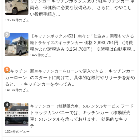
キッチンボックス350：軽キッチンカー 車
ッチンカー
両込、保健所に必要な設備込み、 さらに、ややこし
い役所手続き...
195.1k件のビュー
【キッチンボックス453】車内で「仕込み」調理もできる
価格 2,893,791円 （消費
軽トラサイズのキッチンカー
税および諸税込み 3,254,780円） ※諸税は自動車税...
142k件のビュー
キッチンカー
新車キッチンカーをローンで購入できる！
のスタートに向けて、具体的な検討やリサーチを始め
ると、 ・キッチンカーをやってみ...
141.7k件のビュー
フード
キッチンカー（移動販売車）のレンタルサービス
トラックカンパニーでは、キッチンカー（移動販売
車）のレンタルを承っております。 効果的なキッ
チ...
132k件のビュー