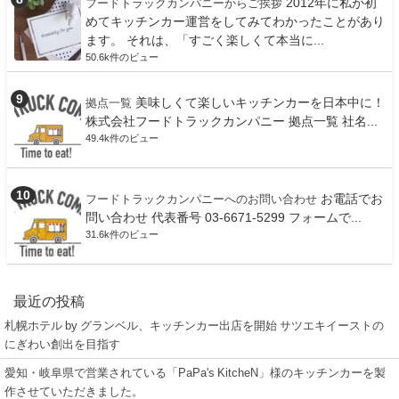
2012年に私が初
フードトラックカンパニーからご挨拶
めてキッチンカー運営をしてみてわかったことがあり
ます。 それは、「すごく楽しくて本当に...
50.6k件のビュー
美味しくて楽しいキッチンカーを日本中に！
拠点一覧
株式会社フードトラックカンパニー 拠点一覧 社名...
49.4k件のビュー
お電話でお
フードトラックカンパニーへのお問い合わせ
問い合わせ 代表番号 03-6671-5299 フォームで...
31.6k件のビュー
最近の投稿
札幌ホテル by グランベル、キッチンカー出店を開始 サツエキイーストの
にぎわい創出を目指す
愛知・岐阜県で営業されている「PaPa's KitcheN」様のキッチンカーを製
作させていただきました。