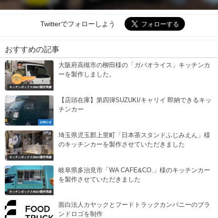
Twitterでフォローしよう
おすすめの記事
大阪府高槻市の柳田様の「ガパオライス」キッチンカ
ーを製作しました。
キッチンボックス350の製作実績
【店頭在庫】第四弾SUZUKI/キャリイ 即納できるキッ
チンカー
お知らせ
埼玉県児玉郡上里町「日本茶スタンドふじみえん」様
のキッチンカーを製作させていただきました
キッチンボックス350の製作実績
岐阜県多治見市「WA CAFE&CO.」様のキッチンカー
を製作させていただきました
キッチンボックス453の製作実績
面白法人カヤックとフードトラックカンパニーのブラ
ンドロゴを制作