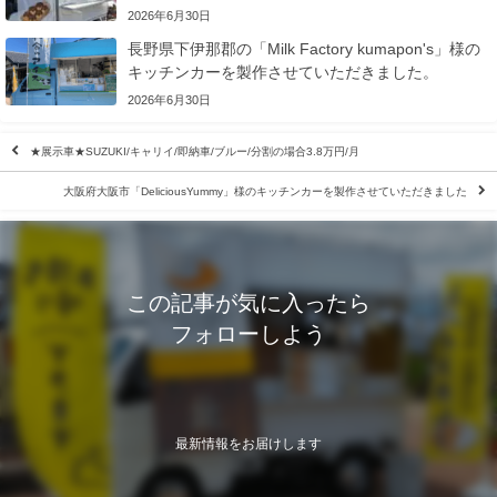
2026年6月30日
長野県下伊那郡の「Milk Factory kumapon's」様の
キッチンカーを製作させていただきました。
2026年6月30日
★展示車★SUZUKI/キャリイ/即納車/ブルー/分割の場合3.8万円/月
大阪府大阪市「DeliciousYummy」様のキッチンカーを製作させていただきました
この記事が気に入ったら
フォローしよう
最新情報をお届けします