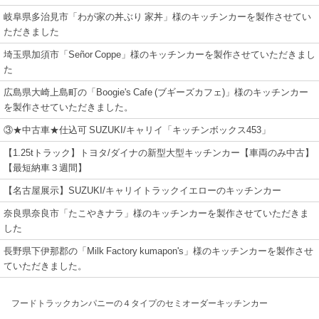
岐阜県多治見市「わが家の丼ぶり 家丼」様のキッチンカーを製作させてい
ただきました
埼玉県加須市「Señor Coppe」様のキッチンカーを製作させていただきまし
た
広島県大崎上島町の「Boogie's Cafe (ブギーズカフェ)」様のキッチンカー
を製作させていただきました。
③★中古車★仕込可 SUZUKI/キャリイ「キッチンボックス453」
【1.25tトラック】トヨタ/ダイナの新型大型キッチンカー【車両のみ中古】
【最短納車３週間】
【名古屋展示】SUZUKI/キャリイトラックイエローのキッチンカー
奈良県奈良市「たこやきナラ」様のキッチンカーを製作させていただきま
した
長野県下伊那郡の「Milk Factory kumapon's」様のキッチンカーを製作させ
ていただきました。
フードトラックカンパニーの４タイプのセミオーダーキッチンカー