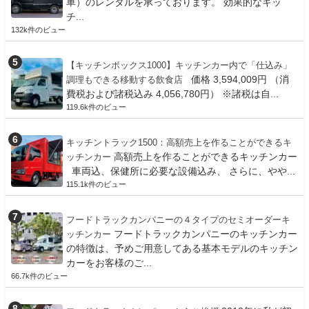
車）のレンタルを承っております。 効果的なキッ
チ...
132k件のビュー
【キッチンボックス1000】キッチンカー内で「仕込み」
価格 3,594,009円 （消
調理もできる移動する飲食店
費税および諸税込み 4,056,780円） ※諸税は自...
119.6k件のビュー
キッチントラック1500：高額売上を作ることができるキ
高額売上を作ることができるキッチンカー
ッチンカー
車両込、保健所に必要な設備込み、 さらに、やや...
115.1k件のビュー
フードトラックカンパニーの４タイプのセミオーダーキ
フードトラックカンパニーのキッチンカー
ッチンカー
の特徴は、予めご用意してある基本モデルのキッチン
カーをお客様のご...
66.7k件のビュー