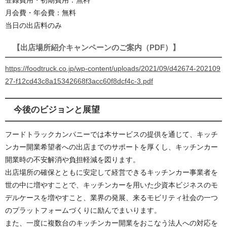
登録費用・初期費用：無料
月会費・年会費：無料
当日の出店料のみ
【出店場所紹介キャンペーンのご案内（PDF）】
https://foodtruck.co.jp/wp-content/uploads/2021/09/d42674-202109
27-f12cd43c8a15342668f3acc60f8dcf4c-3.pdf
今後のビジョンと展望
フードトラックカンパニーでは本サービスの提供を通じて、キッチ
ンカー開業希望者への出店までのサポートを厚くし、キッチンカー
開業時の不安解消や負担軽減を図ります。
出店場所の確保とともに安定して経営できるキッチンカー事業者を
世の中に増やすことで、キッチンカーを用いた少資本ビジネスのモ
デルケースを増やすこと、業界の発展、来るモビリティ社会の一つ
のプラットフォームづくりに励んでまいります。
また、一度に複数台のキッチンカー開業をおこなう法人への対応を