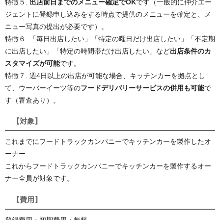
特徴５.
出店前日までのメニュー確定でOK
です（一般的に仲介エー
ジェントに登録申し込みをする時点で提供のメニューを確定と、メ
ニュー写真の提出が必要です）。
特徴６. 「毎日出店したい」「特定の曜日だけ出店したい」「不定期
に出店したい」「特定の時間帯だけ出店したい」など
出店条件のカ
スタマイズが可能
です。
特徴７. 週4日以上の出店が可能な場合、キッチンカーを拠点とし
て、ウーバーイーツ等の
フードデリバリーサービスの併用も可能
で
す（審査あり）。
【対象】
これまでにフードトラックカンパニーでキッチンカーを製作したオ
ーナー
これからフードトラックカンパニーでキッチンカーを製作するオー
ナー全員が対象です。
【費用】