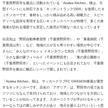
千葉県野田市を拠点に活動されている「Azalea Kitchen」様は、大
型イベントにも対応できる「キッチントラック1500」を使用したキ
ッチンカーです。食材をしっかり積み込める高い積載力と、スピー
ディーな提供を実現する広いキッチンスペースが特徴で、多くの来
場者が訪れる場面でも安定した販売が可能な一台となっています
出店先は「野田自動車教習所（千葉県野田市）」や「東葛病院（千
葉県流山市）」など、地域の人が立ち寄りやすい場所が中心です。
さらに「みんなのマルシェ イオンタウン七光台（千葉県野田市）」
「小さな森の家フィールド（千葉県野田市）」「東の原公園祭り
（千葉県野田市）」といったイベントにも出店されており、千葉県
野田市を拠点に幅広いシーンで親しまれています。
「Azalea Kitchen」様は、サッカークラブFC GRASION東葛が運営
するキッチンカーです。店名の「アザリア」は、野田市の花である
ツツジにちなんで名付けられており、地域とのつながりを大切にし
ていることが伝わってきます。スポーツクラブが手がけるキッチン
カーならではの親しみやすさがあり、地元を盛り上げたいという思