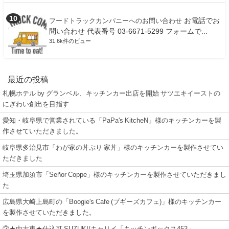
お電話でお
フードトラックカンパニーへのお問い合わせ
問い合わせ 代表番号 03-6671-5299 フォームで...
31.6k件のビュー
最近の投稿
札幌ホテル by グランベル、キッチンカー出店を開始 サツエキイーストの
にぎわい創出を目指す
愛知・岐阜県で営業されている「PaPa's KitcheN」様のキッチンカーを製
作させていただきました。
岐阜県多治見市「わが家の丼ぶり 家丼」様のキッチンカーを製作させてい
ただきました
埼玉県加須市「Señor Coppe」様のキッチンカーを製作させていただきまし
た
広島県大崎上島町の「Boogie's Cafe (ブギーズカフェ)」様のキッチンカー
を製作させていただきました。
③★中古車★仕込可 SUZUKI/キャリイ「キッチンボックス453」