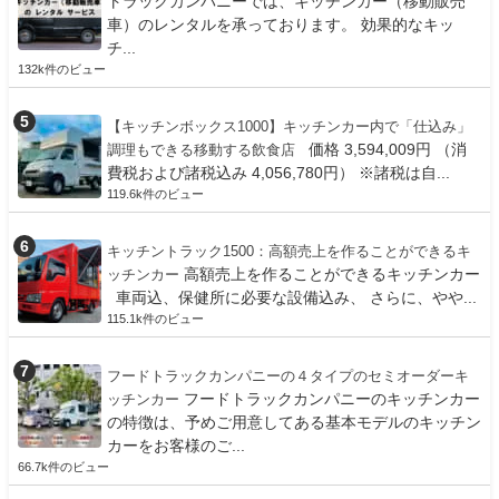
トラックカンパニーでは、キッチンカー（移動販売
車）のレンタルを承っております。 効果的なキッ
チ...
132k件のビュー
【キッチンボックス1000】キッチンカー内で「仕込み」
価格 3,594,009円 （消
調理もできる移動する飲食店
費税および諸税込み 4,056,780円） ※諸税は自...
119.6k件のビュー
キッチントラック1500：高額売上を作ることができるキ
高額売上を作ることができるキッチンカー
ッチンカー
車両込、保健所に必要な設備込み、 さらに、やや...
115.1k件のビュー
フードトラックカンパニーの４タイプのセミオーダーキ
フードトラックカンパニーのキッチンカー
ッチンカー
の特徴は、予めご用意してある基本モデルのキッチン
カーをお客様のご...
66.7k件のビュー