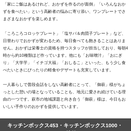
「家にご飯はあるけれど、おかずを作るのが面倒」「いろんなおか
ずを食べたい」という高齢者の悩みに寄り添い、ワンプレートでさ
まざまなおかずを楽しめます。
「ころころコロッケプレート」「塩サバ＆肉団子プレート」など、
日替わりでおかずが変わるため、毎日食べても飽きることはありま
せん。おかずは栄養士の資格を持つスタッフが担当しており、毎朝4
時から約10種類ほど作っています。他にも「お味噌汁」「おにぎ
り」「大学芋」「イチゴ大福」「おしるこ」といった、もう少し食
べたいときにぴったりの軽食やデザートも充実しています。
一人暮らしで普段会話をしない高齢者にとって、「御萩」様がちょ
っとした憩いの場となっていることも、地元に愛され続けている理
由の一つです。萩市の地域課題と向き合う「御萩」様は、今日もお
いしい手作りのおかずを提供しています。
キッチンボックス453・キッチンボックス1000・