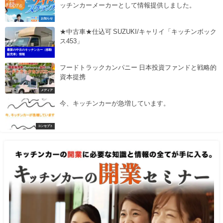
ッチンカーメーカーとして情報提供しました。
お知らせ
★中古車★仕込可 SUZUKI/キャリイ「キッチンボック
ス453」
最新の中古のキッチンカー（移動
販売車）情報
フードトラックカンパニー 日本投資ファンドと戦略的
資本提携
メディア
今、キッチンカーが急増しています。
コンセプト