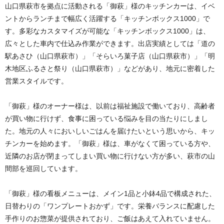
山口県萩市を拠点に活動される「御萩」様のキッチンカーは、イベ
ントからランチまで幅広く活躍する「キッチンボックス1000」で
す。多彩なカスタマイズが可能な「キッチンボックス1000」は、
広々とした車内で仕込み作業ができます。
出店実績としては「道の
駅あさひ（山口県
萩市
）」「そらいろ菓子店（山口県萩市）」「明
木地区ふるさと祭り（山口県萩市）」などがあり、地元に密着した
営業スタイルです。
「御萩」様のオーナー様は、以前は福祉施設で働いており、高齢者
が買い物に行けず、食事に困っている悩みを目の当たりにしまし
た。地元の人々においしいごはんを届けたいという思いから、キッ
チンカーを始めます。
「御萩」様は、車がなくて困っている方や、
近隣のお店が閉まってしまい買い物に行けない方が多い、萩市の山
間部を巡回しています。
「御萩」様の看板メニューは、メイン1品と小鉢4品で構成された、
日替わりの「ワンプレートおかず」です。栄養バランスに配慮した
手作りのお惣菜が提供されており、ご飯はあえて入れていません。