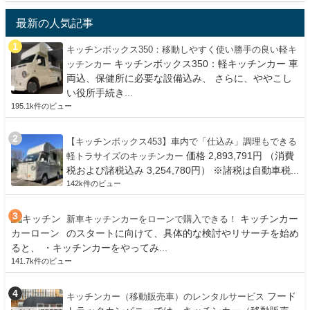
最新の人気記事
キッチンボックス350：移動しやすく使い勝手の良い軽キ
キッチンボックス350：軽キッチンカー 車
ッチンカー
両込、保健所に必要な設備込み、 さらに、ややこし
い役所手続き...
195.1k件のビュー
【キッチンボックス453】車内で「仕込み」調理もできる
価格 2,893,791円 （消費
軽トラサイズのキッチンカー
税および諸税込み 3,254,780円） ※諸税は自動車税...
142k件のビュー
キッチンカー
新車キッチンカーをローンで購入できる！
のスタートに向けて、具体的な検討やリサーチを始め
ると、 ・キッチンカーをやってみ...
141.7k件のビュー
フード
キッチンカー（移動販売車）のレンタルサービス