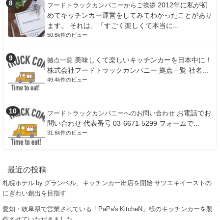
2012年に私が初
フードトラックカンパニーからご挨拶
めてキッチンカー運営をしてみてわかったことがあり
ます。 それは、「すごく楽しくて本当に...
50.6k件のビュー
美味しくて楽しいキッチンカーを日本中に！
拠点一覧
株式会社フードトラックカンパニー 拠点一覧 社名...
49.4k件のビュー
お電話でお
フードトラックカンパニーへのお問い合わせ
問い合わせ 代表番号 03-6671-5299 フォームで...
31.6k件のビュー
最近の投稿
札幌ホテル by グランベル、キッチンカー出店を開始 サツエキイーストの
にぎわい創出を目指す
愛知・岐阜県で営業されている「PaPa's KitcheN」様のキッチンカーを製
作させていただきました。