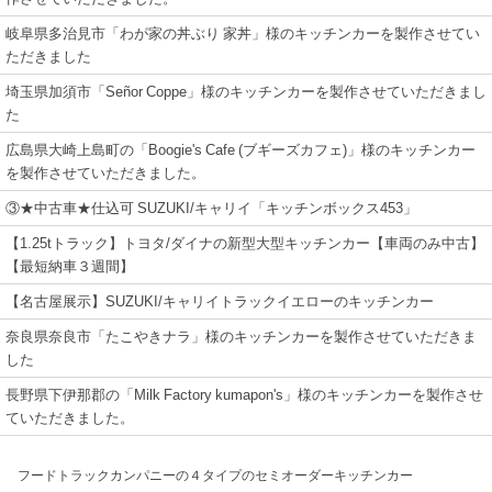
岐阜県多治見市「わが家の丼ぶり 家丼」様のキッチンカーを製作させてい
ただきました
埼玉県加須市「Señor Coppe」様のキッチンカーを製作させていただきまし
た
広島県大崎上島町の「Boogie's Cafe (ブギーズカフェ)」様のキッチンカー
を製作させていただきました。
③★中古車★仕込可 SUZUKI/キャリイ「キッチンボックス453」
【1.25tトラック】トヨタ/ダイナの新型大型キッチンカー【車両のみ中古】
【最短納車３週間】
【名古屋展示】SUZUKI/キャリイトラックイエローのキッチンカー
奈良県奈良市「たこやきナラ」様のキッチンカーを製作させていただきま
した
長野県下伊那郡の「Milk Factory kumapon's」様のキッチンカーを製作させ
ていただきました。
フードトラックカンパニーの４タイプのセミオーダーキッチンカー