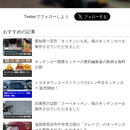
Twitterでフォローしよう
おすすめの記事
愛知県一宮市「キッチンいち丸」様のキッチンカーを
製作させていただきました
キッチンボックス453の製作実績
キッチンカー開業セミナーの要約編集版の動画を無料
公開
キッチンカー開業と運営のノウハ
ウ
トヨタタウンエーストラックの1トン中古キッチンカ
ー 販売開始！
最新の中古のキッチンカー（移動
販売車）情報
兵庫県川辺郡「クーペキッチン」様のキッチンカーを
製作させていただきました
キッチンボックス550の製作実績
滋賀県長浜市中寺啓之様の「クレープ」のキッチンカ
ーを製作させていただきました。