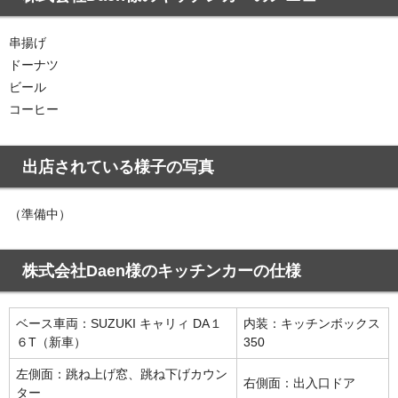
串揚げ
ドーナツ
ビール
コーヒー
出店されている様子の写真
（準備中）
株式会社Daen様のキッチンカーの仕様
ベース車両：SUZUKI キャリィ DA１
内装：キッチンボックス
６T（新車）
350
左側面：跳ね上げ窓、跳ね下げカウン
右側面：出入口ドア
ター