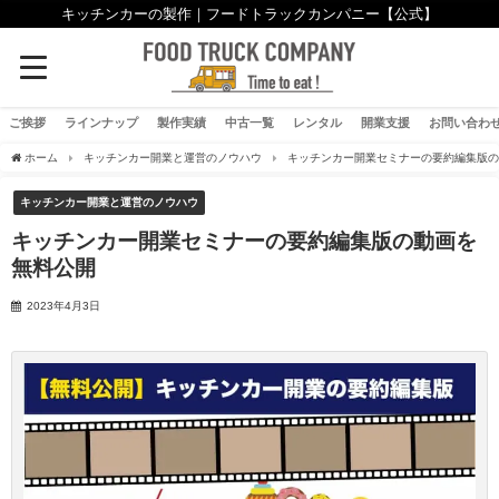
キッチンカーの製作｜フードトラックカンパニー【公式】
ご挨拶
ラインナップ
製作実績
中古一覧
レンタル
開業支援
お問い合わ
ホーム
キッチンカー開業と運営のノウハウ
キッチンカー開業セミナーの要約編集版
キッチンカー開業と運営のノウハウ
キッチンカー開業セミナーの要約編集版の動画を
無料公開
2023年4月3日