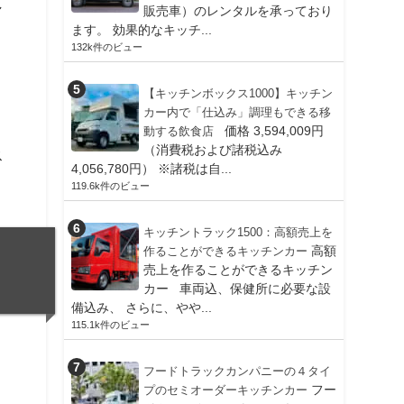
し
販売車）のレンタルを承っており
ます。 効果的なキッチ...
132k件のビュー
【キッチンボックス1000】キッチン
カー内で「仕込み」調理もできる移
価格 3,594,009円
動する飲食店
（消費税および諸税込み
ス
4,056,780円） ※諸税は自...
119.6k件のビュー
キッチントラック1500：高額売上を
高額
作ることができるキッチンカー
売上を作ることができるキッチン
カー 車両込、保健所に必要な設
備込み、 さらに、やや...
115.1k件のビュー
フードトラックカンパニーの４タイ
フー
プのセミオーダーキッチンカー