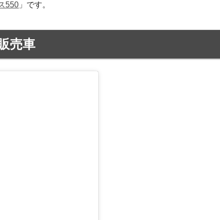
550
」です。
販売車