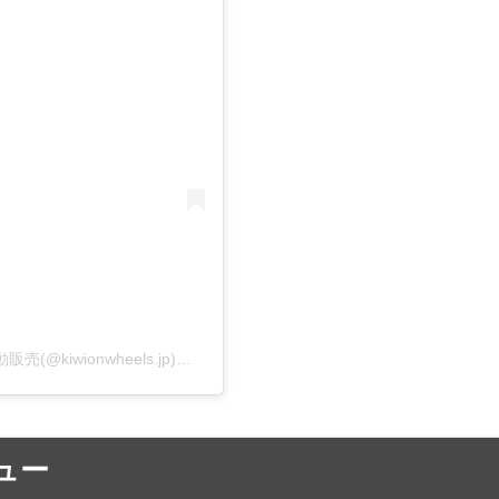
Kiwi on Wheels / リアルフルーツアイスクリーム移動販売(@kiwionwheels.jp)がシェアした投稿
ニュー