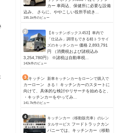
カー 車両込、保健所に必要な設備
込み、 さらに、ややこしい役所手続き...
195.1k件のビュー
さ
【キッチンボックス453】車内で
「仕込み」調理もできる軽トラサイ
価格 2,893,791
ズのキッチンカー
円 （消費税および諸税込み
3,254,780円） ※諸税は自動車税...
142k件のビュー
た
新車キッチンカーをローンで購入で
キッチンカーのスタートに
きる！
向けて、具体的な検討やリサーチを始めると、
・キッチンカーをやってみ...
141.7k件のビュー
キッチンカー（移動販売車）のレン
フードトラックカン
タルサービス
パニーでは、キッチンカー（移動