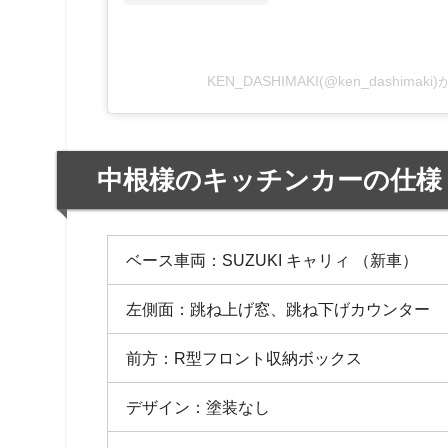
KEN_DASHIMAKI(@ken_dashima
中根様のキッチンカーの仕様
ベース車両：SUZUKI キャリィ （新車）
左側面：跳ね上げ窓、跳ね下げカウンター
前方：R型フロント収納ボックス
デザイン：塗装なし