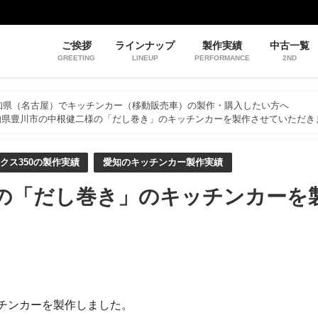
ご挨拶
ラインナップ
製作実績
中古一覧
GREETING
LINEUP
PERFORMANCE
2ND
知県（名古屋）でキッチンカー（移動販売車）の製作・購入したい方へ
知県豊川市の中根健二様の「だし巻き」のキッチンカーを製作させていただき
クス350の製作実績
愛知のキッチンカー製作実績
の「だし巻き」のキッチンカーを
チンカーを製作しました。