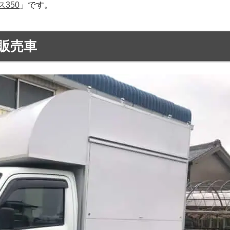
350
」です。
販売車