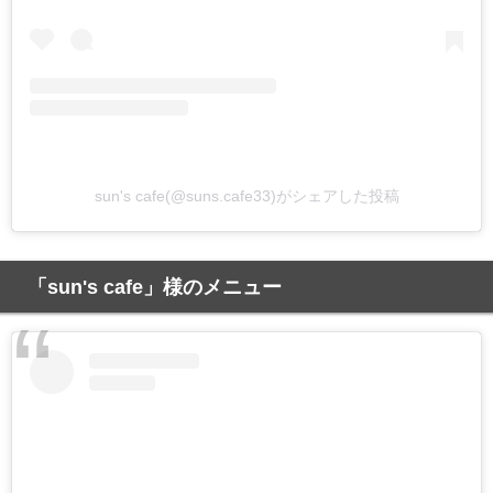
sun's cafe(@suns.cafe33)がシェアした投稿
「sun's cafe」様のメニュー