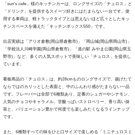
「sun's cafe」様のキッチンカーは、ロングサイズの「チュロス」と
「ドリンク」を提供するスイーツ好きにはたまらない一台です。使
用する車両は、軽トラックタイプとは思えないほど広々としたキッ
チンスペースを備えた「キッチンボックス550」です。
出店実績は「アリオ倉敷(岡山県倉敷市)」「岡山城(岡山県岡山市)」
「学校法人川崎学園(岡山県倉敷市)」「道の駅 みやま公園(岡山県玉
野市)」など、多くの人気スポットで美味しい「チュロス」を提供し
ています。
看板商品の「チュロス」は、約28cmものロングサイズで、揚げたて
ならではのカリッとした表面と、中のふんわり感がたまらない一品
です。フレーバーは全部で6種類あり、定番のシュガーやシナモン、
人気のチョコやキャラメル、甘酸っぱいストロベリー、香り高い抹
茶と、バリエーション豊かで何度でも楽しみたくなるラインナップ
です。
また、6種類すべての味をひと口サイズで楽しめる「ミニチュロスミ