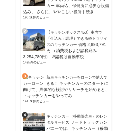
カー 車両込、保健所に必要な設備
込み、 さらに、ややこしい役所手続き...
195.1k件のビュー
【キッチンボックス453】車内で
「仕込み」調理もできる軽トラサイ
価格 2,893,791
ズのキッチンカー
円 （消費税および諸税込み
3,254,780円） ※諸税は自動車税...
142k件のビュー
新車キッチンカーをローンで購入で
キッチンカーのスタートに
きる！
向けて、具体的な検討やリサーチを始めると、
・キッチンカーをやってみ...
141.7k件のビュー
キッチンカー（移動販売車）のレン
フードトラックカン
タルサービス
パニーでは、キッチンカー（移動