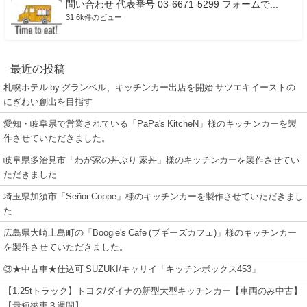
問い合わせ 代表番号 03-6671-5299 フォームで...
31.6k件のビュー
最近の投稿
札幌ホテル by グランベル、キッチンカー出店を開始 サツエキイーストの
にぎわい創出を目指す
愛知・岐阜県で営業されている「PaPa's KitcheN」様のキッチンカーを製
作させていただきました。
岐阜県多治見市「わが家の丼ぶり 家丼」様のキッチンカーを製作させてい
ただきました
埼玉県加須市「Señor Coppe」様のキッチンカーを製作させていただきまし
た
広島県大崎上島町の「Boogie's Cafe (ブギーズカフェ)」様のキッチンカー
を製作させていただきました。
③★中古車★仕込可 SUZUKI/キャリイ「キッチンボックス453」
【1.25tトラック】トヨタ/ダイナの新型大型キッチンカー【車両のみ中古】
【最短納車３週間】