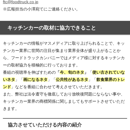
ftc@foodtruck.co.jp
※広報担当の小澤宛てにご連絡ください。
キッチンカーの取材に協力できること
キッチンカーの情報がマスメディアに取り上げられることで、キッ
チンカー業界に世間の注目が集まり業界全体が盛り上がることか
ら、フードトラックカンパニーではメディア様に対するキッチンカ
ーの取材協力を積極的に行っております。
番組の視聴率を伸ばすための
「
今、旬のネタ
」
「
使い古されていな
いネタ
」「
画になるネタ
」「
公共性があるネタ
」「
飲食業界のトレ
ンド
」などを番組に合わせて考えさせていただきます。
また、弊社は法令遵守を徹底しており放映後問題にならない事や、
キッチンカー業界の商標関係に関しましてもサポートさせていただ
きます。
協力させていただける内容の紹介