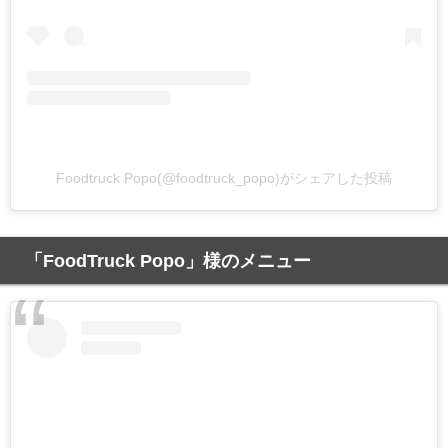
Foodtruck Popo(@foodtruck_popo)がシェアした投稿
「FoodTruck Popo」様のメニュー