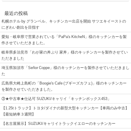
最近の投稿
札幌ホテル by グランベル、キッチンカー出店を開始 サツエキイーストの
にぎわい創出を目指す
愛知・岐阜県で営業されている「PaPa's KitcheN」様のキッチンカーを製
作させていただきました。
岐阜県多治見市「わが家の丼ぶり 家丼」様のキッチンカーを製作させてい
ただきました
埼玉県加須市「Señor Coppe」様のキッチンカーを製作させていただきまし
た
広島県大崎上島町の「Boogie's Cafe (ブギーズカフェ)」様のキッチンカー
を製作させていただきました。
③★中古車★仕込可 SUZUKI/キャリイ「キッチンボックス453」
【1.25tトラック】トヨタ/ダイナの新型大型キッチンカー【車両のみ中古】
【最短納車３週間】
【名古屋展示】SUZUKI/キャリイトラックイエローのキッチンカー