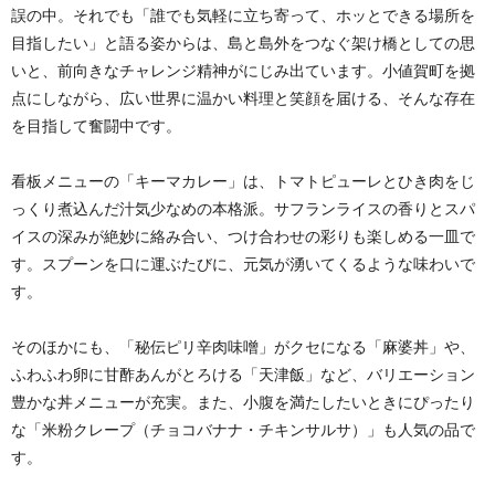
誤の中。それでも「誰でも気軽に立ち寄って、ホッとできる場所を
目指したい」と語る姿からは、島と島外をつなぐ架け橋としての思
いと、前向きなチャレンジ精神がにじみ出ています。小値賀町を拠
点にしながら、広い世界に温かい料理と笑顔を届ける、そんな存在
を目指して奮闘中です。
看板メニューの「キーマカレー」は、トマトピューレとひき肉をじ
っくり煮込んだ汁気少なめの本格派。サフランライスの香りとスパ
イスの深みが絶妙に絡み合い、つけ合わせの彩りも楽しめる一皿で
す。スプーンを口に運ぶたびに、元気が湧いてくるような味わいで
す。
そのほかにも、「秘伝ピリ辛肉味噌」がクセになる「麻婆丼」や、
ふわふわ卵に甘酢あんがとろける「天津飯」など、バリエーション
豊かな丼メニューが充実。また、小腹を満たしたいときにぴったり
な「米粉クレープ（チョコバナナ・チキンサルサ）」も人気の品で
す。