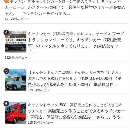
キッチンカー
新車キッチンカーをローンで購入できる！
のスタートに向けて、具体的な検討やリサーチを始め
ると、 ・キッチンカーをやってみ...
141.7k件のビュー
フード
キッチンカー（移動販売車）のレンタルサービス
トラックカンパニーでは、キッチンカー（移動販売
車）のレンタルを承っております。 効果的なキッ
チ...
132k件のビュー
【キッチンボックス1000】キッチンカー内で「仕込み」
価格 3,594,009円 （消
調理もできる移動する飲食店
費税および諸税込み 4,056,780円） ※諸税は自...
119.6k件のビュー
キッチントラック1500：高額売上を作ることができるキ
高額売上を作ることができるキッチンカー
ッチンカー
車両込、保健所に必要な設備込み、 さらに、やや...
115.1k件のビュー