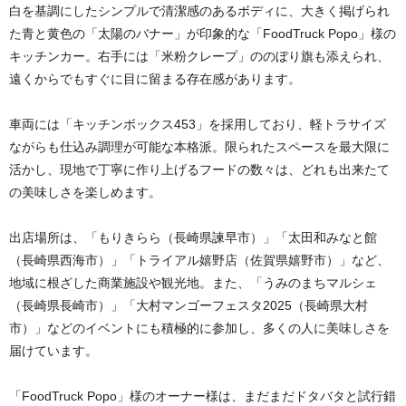
白を基調にしたシンプルで清潔感のあるボディに、大きく掲げられ
た青と黄色の「太陽のバナー」が印象的な「FoodTruck Popo」様の
キッチンカー。右手には「米粉クレープ」ののぼり旗も添えられ、
遠くからでもすぐに目に留まる存在感があります。
車両には「キッチンボックス453」を採用しており、軽トラサイズ
ながらも仕込み調理が可能な本格派。限られたスペースを最大限に
活かし、現地で丁寧に作り上げるフードの数々は、どれも出来たて
の美味しさを楽しめます。
出店場所は、「もりきらら（長崎県諫早市）」「太田和みなと館
（長崎県西海市）」「トライアル嬉野店（佐賀県嬉野市）」など、
地域に根ざした商業施設や観光地。また、「うみのまちマルシェ
（長崎県長崎市）」「大村マンゴーフェスタ2025（長崎県大村
市）」などのイベントにも積極的に参加し、多くの人に美味しさを
届けています。
「FoodTruck Popo」様のオーナー様は、まだまだドタバタと試行錯