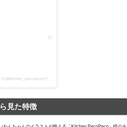
キッチンカー【Kitchen PecoPeco】キッチンペコペコ(@kitchen_pecopeco)がシェアした投稿
ら見た特徴
ちゃんのイラストが映える「Kitchen PecoPeco」様のキ