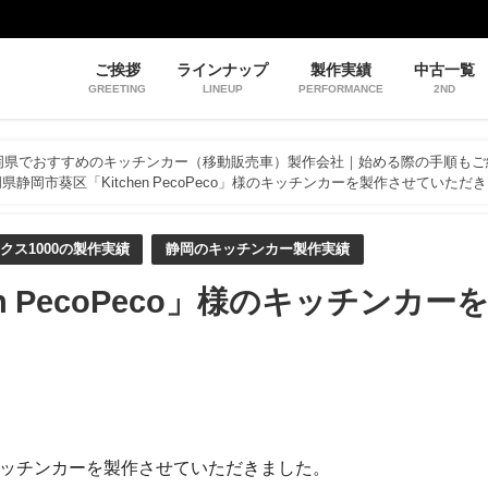
ご挨拶
ラインナップ
製作実績
中古一覧
GREETING
LINEUP
PERFORMANCE
2ND
岡県でおすすめのキッチンカー（移動販売車）製作会社｜始める際の手順もご
県静岡市葵区「Kitchen PecoPeco」様のキッチンカーを製作させていただ
クス1000の製作実績
静岡のキッチンカー製作実績
n PecoPeco」様のキッチンカー
」様のキッチンカーを製作させていただきました。