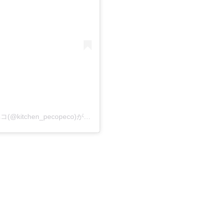
キッチンカー【Kitchen PecoPeco】キッチンペコペコ(@kitchen_pecopeco)がシェアした投稿