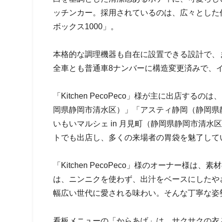
ッチンカー。採用されているのは、広々とした
ボックス1000」。
本格的な調理機器も自在に設置できる設計で、
全車とも普通車8ナンバーに構造変更済みで、
「Kitchen PecoPeco」様が主に出店
岡県静岡市清水区）」「アスティ静岡（静岡県
いもいマルシェ in 月見町（静岡県静岡市清
トでも出店し、多くの来場者の胃袋を魅了して
「Kitchen PecoPeco」様のオーナー
は、ニンニクを使わず、出汁をベースにしたや
幅広い世代に愛される味わい。そんな丁寧な姿
看板メニューの「からあげ」は、サクサクの衣