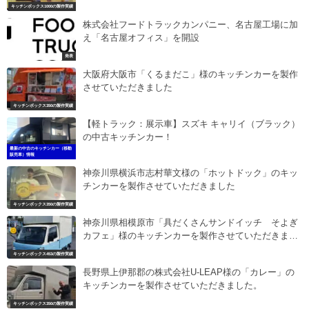
キッチンボックス1000の製作実績
株式会社フードトラックカンパニー、名古屋工場に加
え「名古屋オフィス」を開設
発表
大阪府大阪市「くるまだこ」様のキッチンカーを製作
させていただきました
キッチンボックス350の製作実績
【軽トラック：展示車】スズキ キャリイ（ブラック）
の中古キッチンカー！
最新の中古のキッチンカー（移動
販売車）情報
神奈川県横浜市志村華文様の「ホットドック」のキッ
チンカーを製作させていただきました
キッチンボックス350の製作実績
神奈川県相模原市「具だくさんサンドイッチ そよぎ
カフェ」様のキッチンカーを製作させていただきまし
た
キッチンボックス453の製作実績
長野県上伊那郡の株式会社U-LEAP様の「カレー」の
キッチンカーを製作させていただきました。
キッチンボックス350の製作実績