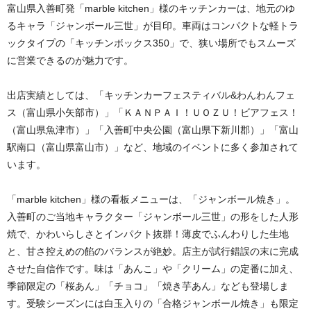
富山県入善町発「marble kitchen」様のキッチンカーは、地元のゆ
るキャラ「ジャンボール三世」が目印。車両はコンパクトな軽トラ
ックタイプの「キッチンボックス350」で、狭い場所でもスムーズ
に営業できるのが魅力です。
出店実績としては、「キッチンカーフェスティバル&わんわんフェ
ス（富山県小矢部市）」「ＫＡＮＰＡＩ！ＵＯＺＵ！ビアフェス！
（富山県魚津市）」「入善町中央公園（富山県下新川郡）」「富山
駅南口（富山県富山市）」など、地域のイベントに多く参加されて
います。
「marble kitchen」様の看板メニューは、「ジャンボール焼き」。
入善町のご当地キャラクター「ジャンボール三世」の形をした人形
焼で、かわいらしさとインパクト抜群！薄皮でふんわりした生地
と、甘さ控えめの餡のバランスが絶妙。店主が試行錯誤の末に完成
させた自信作です。味は「あんこ」や「クリーム」の定番に加え、
季節限定の「桜あん」「チョコ」「焼き芋あん」なども登場しま
す。受験シーズンには白玉入りの「合格ジャンボール焼き」も限定