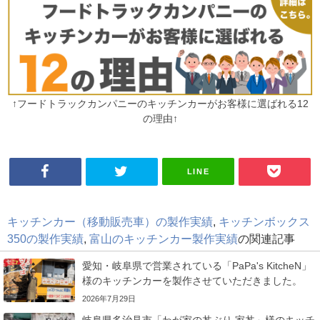
↑フードトラックカンパニーのキッチンカーがお客様に選ばれる12
の理由↑
LINE
キッチンカー（移動販売車）の製作実績
,
キッチンボックス
350の製作実績
,
富山のキッチンカー製作実績
の関連記事
愛知・岐阜県で営業されている「PaPa's KitcheN」
様のキッチンカーを製作させていただきました。
2026年7月29日
岐阜県多治見市「わが家の丼ぶり 家丼」様のキッチ