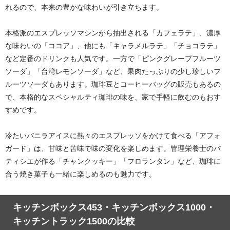
れるので、本来の豊かな味わいが引き立ちます。
本格派のエスプレッソマシンから抽出される「カフェラテ」、濃厚
な味わいの「ココア」、他にも
「キャラメルラテ」「チョコラテ」
など定番のドリンクも人気です。一方で「ピンクグレープフルーツ
ソーダ」「台湾レモンソーダ」など、果肉たっぷりの少し珍しいフ
ルーツソーダもあります。
珈琲豆とコーヒーバッグの販売もあるの
で、本格的な
スペシャルティ珈琲の味を、家で手軽に飲むのもおす
すめです。
冷たいバニラアイスに熱々のエスプレッソをかけて食べる
「アフォ
ガード」は、
甘味と苦味で味の変化を楽しめます。管理栄養士のパ
ティシエが作る「チャンクッキー」「フロランタン」など、珈琲に
合う焼き菓子も一緒に楽しめるのも魅力です。
キッチンボックス453・キッチンボックス1000・
キッチントラック1500の比較