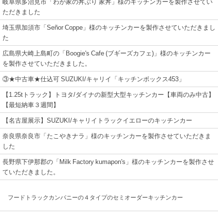
岐阜県多治見市「わが家の丼ぶり 家丼」様のキッチンカーを製作させてい
ただきました
埼玉県加須市「Señor Coppe」様のキッチンカーを製作させていただきまし
た
広島県大崎上島町の「Boogie's Cafe (ブギーズカフェ)」様のキッチンカー
を製作させていただきました。
③★中古車★仕込可 SUZUKI/キャリイ「キッチンボックス453」
【1.25tトラック】トヨタ/ダイナの新型大型キッチンカー【車両のみ中古】
【最短納車３週間】
【名古屋展示】SUZUKI/キャリイトラックイエローのキッチンカー
奈良県奈良市「たこやきナラ」様のキッチンカーを製作させていただきま
した
長野県下伊那郡の「Milk Factory kumapon's」様のキッチンカーを製作させ
ていただきました。
フードトラックカンパニーの４タイプのセミオーダーキッチンカー