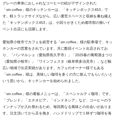
グレーの車体におしゃれなコーヒーの絵がデザインされた
「sin.coffee」様のキッチンカーは、「キッチンボックス453」で
す。軽トラックサイズながら、広い運営スペースと収納を兼ね備え
た「キッチンボックス453」は、小回りがきくため都市部の狭いイ
ベント出店にも活躍します。
愛知県小牧市で
カフェを経営する「sin.coffee」様の駐車場で、キッ
チンカーの営業をされています。月に数回イベント出店されてお
り、「パンマルシェ（愛知県長久手市）」「2025春の葡萄酒まつり
（愛知県小牧市）」「ワインフェスタ（岐阜県多治見市）」など幅
広い地域で出店実績があります。
カフェのオーナー様でもある
「sin.coffee」様は、美味しい珈琲を多くの方に飲んでもらいたいと
いう思いから、キッチンカーを始められました。
「sin.coffee」様の看板メニューは、「スペシャルティ珈琲」です。
「ブレンド」「エチオピア」「インドネシア」など、コーヒーのラ
インナップが入れ替わるため、毎回異なる風味との出会いがありま
す。注文頂いてから豆を挽き、ハンドドリップで１杯ずつ珈琲を淹