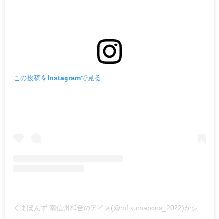
この投稿をInstagramで見る
くまぽんず:南信州和合のアイス(@mf.kumapons_2022)がシェアした投稿