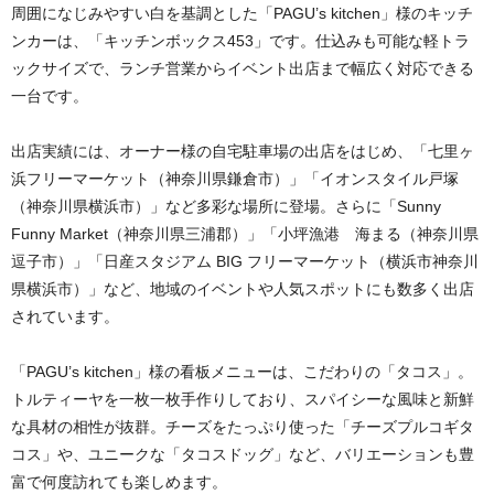
周囲になじみやすい白を基調とした「PAGU’s kitchen」様のキッチ
ンカーは、「キッチンボックス453」です。仕込みも可能な軽トラ
ックサイズで、ランチ営業からイベント出店まで幅広く対応できる
一台です。
出店実績には、オーナー様の自宅駐車場の出店をはじめ、「七里ヶ
浜フリーマーケット（神奈川県鎌倉市）」「イオンスタイル戸塚
（神奈川県横浜市）」など多彩な場所に登場。さらに「Sunny
Funny Market（神奈川県三浦郡）」「小坪漁港 海まる（神奈川県
逗子市）」「日産スタジアム BIG フリーマーケット（横浜市神奈川
県横浜市）」など、地域のイベントや人気スポットにも数多く出店
されています。
「PAGU’s kitchen」様の看板メニューは、こだわりの「タコス」。
トルティーヤを一枚一枚手作りしており、スパイシーな風味と新鮮
な具材の相性が抜群。チーズをたっぷり使った「チーズプルコギタ
コス」や、ユニークな「タコスドッグ」など、バリエーションも豊
富で何度訪れても楽しめます。