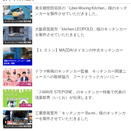
東京都世田谷区の「Libre Moving Kitchen」様のキッチ
ンカーを製作させていただきました。
キッチンボックス1000の製作実績
大阪府箕面市「kitchen LEOPOLD」様のキッチンカー
を製作させていただきました
キッチンボックス1000の製作実績
【１.５トン】MAZDA/タイタンの中古キッチンカー
最新の中古のキッチンカー（移動
販売車）情報
ドラマ映画のキッチンカー監修、キッチンカー関連ニ
ュースへの取材協力 フードトラックカンパニー
メディア掲載
「J-WAVE STEPONE」のキッチンカー特集で代表の
浅葉郁男（いくお）が出演します。
メディア掲載
三重県尾鷲市「キッチンカー Ba-mi」様のキッチンカ
ーを製作させていただきました
キッチンボックス1000の製作実績