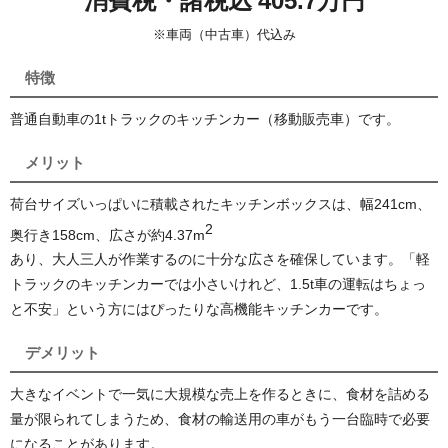
消費税・諸税込 405.7万円
※車両（中古車）代込み
特徴
普通自動車の1tトラックのキッチンカー（移動販売車）です。
メリット
荷台サイズいっぱいに積載されたキッチンボックスは、幅241cm、
2
奥行き158cm、広さが約4.37
m
あり、大人三人が作業するのに十分な広さを確保しています。「軽
トラックのキッチンカーでは小さいけれど、1.5t車の運転はちょっ
と不安」という方にはぴったりな高機能キッチンカーです。
デメリット
大きなイベントで一気に大規模な売上を作るときに、食材を詰める
量が限られてしまうため、食材の輸送用の車がもう一台臨時で必要
になることがあります。