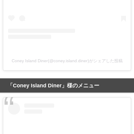
Coney Island Diner(@coney.island.diner)がシェアした投稿
「Coney Island Diner」様のメニュー