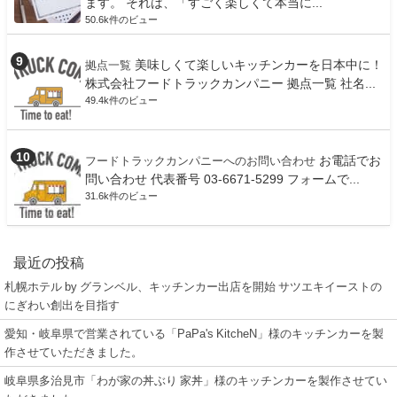
ます。 それは、「すごく楽しくて本当に...
50.6k件のビュー
美味しくて楽しいキッチンカーを日本中に！
拠点一覧
株式会社フードトラックカンパニー 拠点一覧 社名...
49.4k件のビュー
お電話でお
フードトラックカンパニーへのお問い合わせ
問い合わせ 代表番号 03-6671-5299 フォームで...
31.6k件のビュー
最近の投稿
札幌ホテル by グランベル、キッチンカー出店を開始 サツエキイーストの
にぎわい創出を目指す
愛知・岐阜県で営業されている「PaPa's KitcheN」様のキッチンカーを製
作させていただきました。
岐阜県多治見市「わが家の丼ぶり 家丼」様のキッチンカーを製作させてい