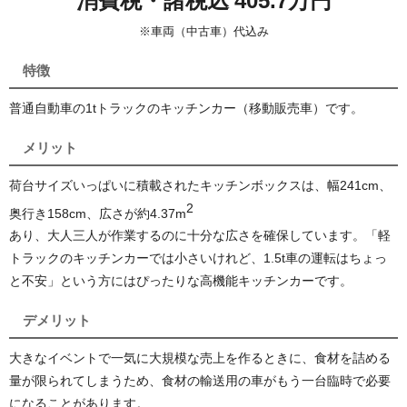
消費税・諸税込 405.7万円
※車両（中古車）代込み
特徴
普通自動車の1tトラックのキッチンカー（移動販売車）です。
メリット
荷台サイズいっぱいに積載されたキッチンボックスは、幅241cm、
2
奥行き158cm、広さが約4.37
m
あり、大人三人が作業するのに十分な広さを確保しています。「軽
トラックのキッチンカーでは小さいけれど、1.5t車の運転はちょっ
と不安」という方にはぴったりな高機能キッチンカーです。
デメリット
大きなイベントで一気に大規模な売上を作るときに、食材を詰める
量が限られてしまうため、食材の輸送用の車がもう一台臨時で必要
になることがあります。