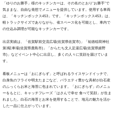
「ゆりのお勝手」様のキッチンカーは、その名のとおり“お勝手”で
気ままな、自由な発想でメニューを提供しています。使用する車両
は、「キッチンボックス453」です。「キッチンボックス453」は、
軽トラックサイズでありながら、省スペース化を可能とし、車内で
の仕込み調理が可能なキッチンカーです。
出店実績は、「佐賀駅前交流広場(佐賀県佐賀市)」「祐徳稲荷神社
第3駐車場(佐賀県鹿島市)」「からたち文人足湯広場(佐賀県嬉野
市)」などイベント中心に出店し、多くの人々に笑顔を届けていま
す。
看板メニューは「おにぎらず」と呼ばれるライスサンドイッチで、
白身魚のフライや明太たまごなど、バラエティ豊かな具材が白石産
のふっくらお米と海苔に包まれています。「おにぎらず」のメニュ
ーをもとに、キャッチフレーズ「はさんで幸せ 食べて笑顔」が生ま
れました。白石の海苔とお米を使用することで、地元の魅力を活か
した一品に仕上がっています。