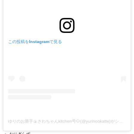
この投稿をInstagramで見る
ゆりのお勝手🍙さわちゃんkitchen号🐶(@yurinookatte)がシェアした投稿
おにぎらず