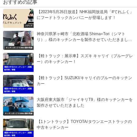
おすすめの記事
【2023年5月26日放送】NHK福岡放送局「#てれふく」
にフードトラックカンパニーが登場します！
メディア
神奈川県茅ヶ崎市「北欧酒場 Shima=Tori（シマト
リ）」様のキッチンカーを製作させていただきまし
た。
キッチンボックス350の製作実績
【軽トラック：展示車】スズキ キャリイ（ブルーグレ
ー）のキッチンカー！
最新の中古のキッチンカー（移動
販売車）情報
【軽トラック】SUZUKI/キャリイのブルーのキッチン
カー
最新の中古のキッチンカー（移動
販売車）情報
大阪府東大阪市「ジャイキリT9」様のキッチンカーを
製作させていただきました
キッチンボックス1000の製作実績
【1トントラック】TOYOTA/タウンエーストラックの
中古キッチンカー
最新の中古のキッチンカー（移動
販売車）情報