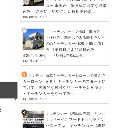
カー 車両込、保健所に必要な設備
込み、 さらに、ややこしい役所手続き...
195.1k件のビュー
【キッチンボックス453】車内で
「仕込み」調理もできる軽トラサイ
価格 2,893,791
ズのキッチンカー
円 （消費税および諸税込み
3,254,780円） ※諸税は自動車税...
142k件のビュー
新車キッチンカーをローンで購入で
キッチンカーのスタートに
きる！
向けて、具体的な検討やリサーチを始めると、
・キッチンカーをやってみ...
141.7k件のビュー
使
キッチンカー（移動販売車）のレン
フードトラックカン
タルサービス
パニーでは、キッチンカー（移動