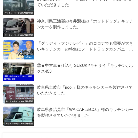
ていただきました
キッチントラック1500の製作実績
神奈川県三浦郡の今井潤様の「ホットドッグ」キッチ
ンカーを製作しました。
キッチントラック1500の製作実績
「グッディ（フジテレビ）」のコロナでも需要が大き
いキッチンカーの特集にフードトラックカンパニーが
でます。
お知らせ
②★中古車★仕込可 SUZUKI/キャリイ「キッチンボッ
クス453」
最新の中古のキッチンカー（移動
販売車）情報
岐阜県土岐市「rico.」様のキッチンカーを製作させて
いただきました
キッチンボックス453の製作実績
岐阜県多治見市「WA CAFE&CO.」様のキッチンカー
を製作させていただきました
キッチンボックス453の製作実績