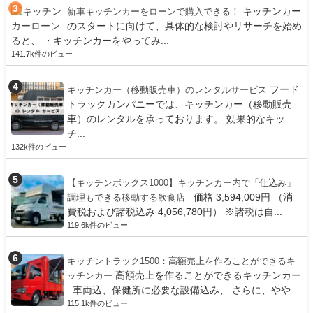
キッチンカー
新車キッチンカーをローンで購入できる！
のスタートに向けて、具体的な検討やリサーチを始め
ると、 ・キッチンカーをやってみ...
141.7k件のビュー
フード
キッチンカー（移動販売車）のレンタルサービス
トラックカンパニーでは、キッチンカー（移動販売
車）のレンタルを承っております。 効果的なキッ
チ...
132k件のビュー
【キッチンボックス1000】キッチンカー内で「仕込み」
価格 3,594,009円 （消
調理もできる移動する飲食店
費税および諸税込み 4,056,780円） ※諸税は自...
119.6k件のビュー
キッチントラック1500：高額売上を作ることができるキ
高額売上を作ることができるキッチンカー
ッチンカー
車両込、保健所に必要な設備込み、 さらに、やや...
115.1k件のビュー