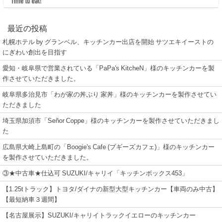
最近の投稿
札幌ホテル by グランベル、キッチンカー出店を開始 サツエキイーストの
にぎわい創出を目指す
愛知・岐阜県で営業されている「PaPa's KitcheN」様のキッチンカーを製
作させていただきました。
岐阜県多治見市「わが家の丼ぶり 家丼」様のキッチンカーを製作させてい
ただきました
埼玉県加須市「Señor Coppe」様のキッチンカーを製作させていただきまし
た
広島県大崎上島町の「Boogie's Cafe (ブギーズカフェ)」様のキッチンカー
を製作させていただきました。
③★中古車★仕込可 SUZUKI/キャリイ「キッチンボックス453」
【1.25tトラック】トヨタ/ダイナの新型大型キッチンカー【車両のみ中古】
【最短納車３週間】
【名古屋展示】SUZUKI/キャリイトラックイエローのキッチンカー