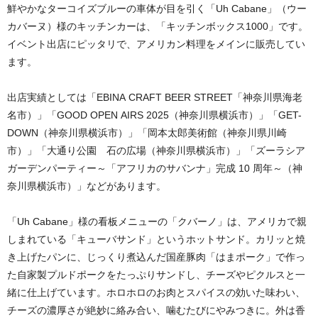
鮮やかなターコイズブルーの車体が目を引く「Uh Cabane」（ウー
カバーヌ）様のキッチンカーは、「キッチンボックス1000」です。
イベント出店にピッタリで、アメリカン料理をメインに販売してい
ます。
出店実績としては「EBINA CRAFT BEER STREET「神奈川県海老
名市）」「GOOD OPEN AIRS 2025（神奈川県横浜市）」「GET-
DOWN（神奈川県横浜市）」「岡本太郎美術館（神奈川県川崎
市）」「大通り公園 石の広場（神奈川県横浜市）」「ズーラシア
ガーデンパーティー～「アフリカのサバンナ」完成 10 周年～（神
奈川県横浜市）」などがあります。
「Uh Cabane」様の看板メニューの「クバーノ」は、アメリカで親
しまれている「キューバサンド」というホットサンド。カリッと焼
き上げたパンに、じっくり煮込んだ国産豚肉「はまポーク」で作っ
た自家製プルドポークをたっぷりサンドし、チーズやピクルスと一
緒に仕上げています。ホロホロのお肉とスパイスの効いた味わい、
チーズの濃厚さが絶妙に絡み合い、噛むたびにやみつきに。外は香