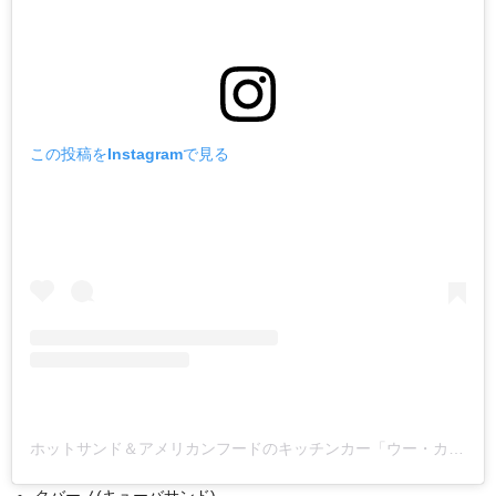
この投稿をInstagramで見る
ホットサンド＆アメリカンフードのキッチンカー「ウー・カバーヌ」(@uh_cabane)がシェアした投稿
クバーノ(キューバサンド)