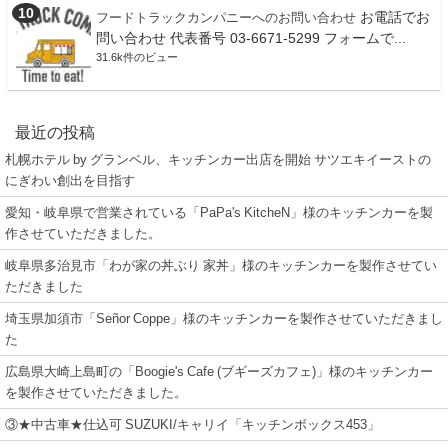
お電話でお
フードトラックカンパニーへのお問い合わせ
問い合わせ 代表番号 03-6671-5299 フォームで...
31.6k件のビュー
最近の投稿
札幌ホテル by グランベル、キッチンカー出店を開始 サツエキイーストの
にぎわい創出を目指す
愛知・岐阜県で営業されている「PaPa's KitcheN」様のキッチンカーを製
作させていただきました。
岐阜県多治見市「わが家の丼ぶり 家丼」様のキッチンカーを製作させてい
ただきました
埼玉県加須市「Señor Coppe」様のキッチンカーを製作させていただきまし
た
広島県大崎上島町の「Boogie's Cafe (ブギーズカフェ)」様のキッチンカー
を製作させていただきました。
③★中古車★仕込可 SUZUKI/キャリイ「キッチンボックス453」