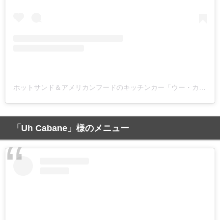
ホットサンド＆アメリカンフードのキッチンカー「ウー・カバーヌ」(@uh_cabane)がシェアした投稿
「Uh Cabane」様のメニュー