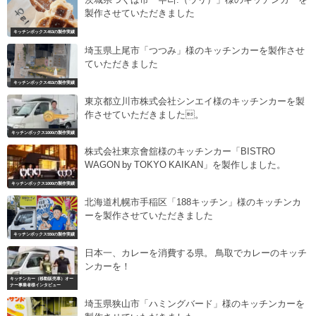
製作させていただきました
キッチンボックス453の製作実績
埼玉県上尾市「つつみ」様のキッチンカーを製作させ
ていただきました
キッチンボックス453の製作実績
東京都立川市株式会社シンエイ様のキッチンカーを製
作させていただきました。
キッチンボックス1000の製作実績
株式会社東京會舘様のキッチンカー「BISTRO
WAGON by TOKYO KAIKAN」を製作しました。
キッチンボックス1000の製作実績
北海道札幌市手稲区「188キッチン」様のキッチンカ
ーを製作させていただきました
キッチンボックス550の製作実績
日本一、カレーを消費する県。 鳥取でカレーのキッチ
ンカーを！
キッチンカー（移動販売車）オー
ナー事業者様インタビュー
埼玉県狭山市「ハミングバード」様のキッチンカーを