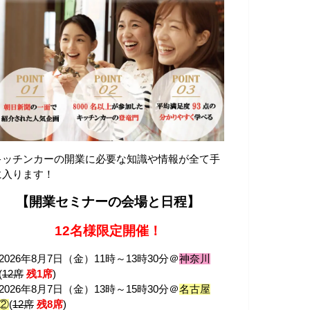
キッチンカーの開業に必要な知識や情報が全て手
に入ります！
【開業セミナーの会場と日程】
12名様限定開催！
2026年8月7日（金）11時～13時30分＠
神奈川
(
12席
残1席
)
2026年8月7日（金）13時～15時30分＠
名古屋
②
(
12席
残8席
)