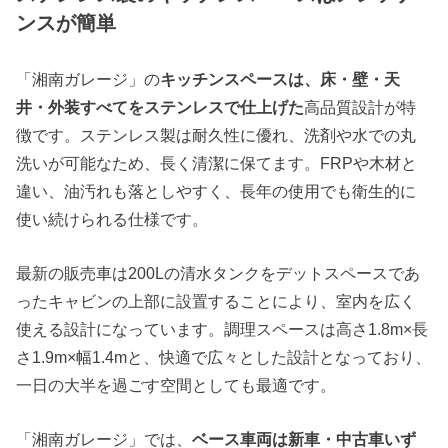
ンスが簡単
「湘南ガレージ」の
キッチンスペースは、床・壁・天
井・外装すべてをステンレスで仕上げた
高品質設計が特
徴です。ステンレス製は耐久性に優れ、洗剤や水での丸
洗いが可能なため、長く清潔に保てます。FRPや木材と
違い、油汚れも落としやすく、長年の使用でも衛生的に
使い続けられる仕様です。
最新の販売車は200Lの清水タンクをデットスペースであ
ったキャビンの上部に設置することにより、室内を広く
使える設計になっています。調理スペースは高さ1.8m×長
さ1.9m×幅1.4mと、快適で広々とした設計となっており、
一日の大半を過ごす空間としても最適です。
「湘南ガレージ」では、
ベース車両は新車・中古車いず