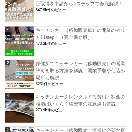
証取得を申請から4ステップで徹底解説！
547.9k件のビュー
キッチンカー（移動販売車）の開業のやり
方11step！（完全保存版）
470.3k件のビュー
保健所でキッチンカー（移動販売）の営業
許可を取る方法を解説！開業手順や仕込み
場所も解説
323k件のビュー
キッチンカーをレンタルする費用・料金の
相場はいくら？格安車の注意点も解説！
270.9k件のビュー
キッチンカー（移動販売）運営に必要な資