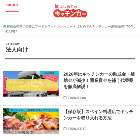
menu
移動販売車の製作はフードトラックカンパニー
はじめてのキッチンカー(移動販売) TOP
法人向け
CATEGORY
法人向け
法人向け
2026年はキッチンカーの助成金・補
助金が減少！開業資金を補う代替案
を徹底解説！
2026.01.06
キッチンカー（移動販売車）でできるお店
【保存版】スペイン料理店でキッチ
ンカーを取り入れる方法
2026.07.30