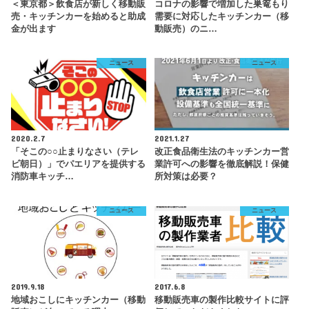
＜東京都＞飲食店が新しく移動販
コロナの影響で増加した巣篭もり
売・キッチンカーを始めると助成
需要に対応したキッチンカー（移
金が出ます
動販売）のニ…
ニュース
ニュース
2020.2.7
2021.1.27
「そこの○○止まりなさい（テレ
改正食品衛生法のキッチンカー営
ビ朝日）」でパエリアを提供する
業許可への影響を徹底解説！保健
消防車キッチ…
所対策は必要？
ニュース
ニュース
2019.9.18
2017.6.8
地域おこしにキッチンカー（移動
移動販売車の製作比較サイトに評