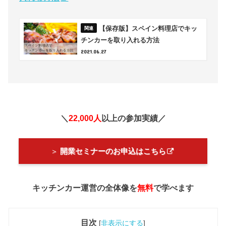
【保存版】スペイン料理店でキッ
チンカーを取り入れる方法
2021.06.27
＼
22,000人
以上の参加実績／
＞
開業セミナーのお申込はこちら
キッチンカー運営の全体像を
無料
で学べます
目次
[
非表示にする
]