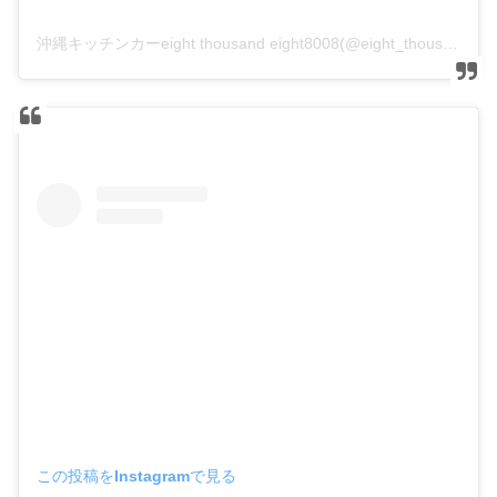
沖縄キッチンカーeight thousand eight8008(@eight_thousand_eight8008)がシェアした投稿
この投稿をInstagramで見る