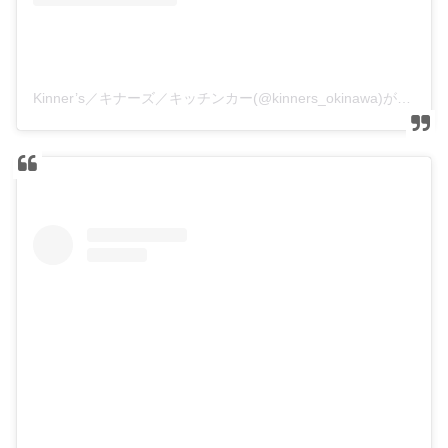
Kinner’s／キナーズ／キッチンカー(@kinners_okinawa)がシェアした投稿