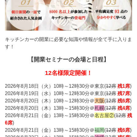
キッチンカーの開業に必要な知識や情報が全て手に入りま
す！
【開業セミナーの会場と日程】
12名様限定開催！
2026年8月18日（火）10時～12時30分＠東京(
12席
残1席
)
2026年8月19日（水）10時～12時30分＠東京(
12席
残7席
)
2026年8月20日（木）10時～12時30分＠
大阪
(
12席
残6席
)
2026年8月20日（木）13時～15時30分＠
札幌
(
12席
残4席
)
2026年8月21日（金）13時～15時30分＠
名古屋②
(
12席
残
6席
)
2026年8月21日（金）13時～15時30分＠
福岡
(
12席
残6席
)