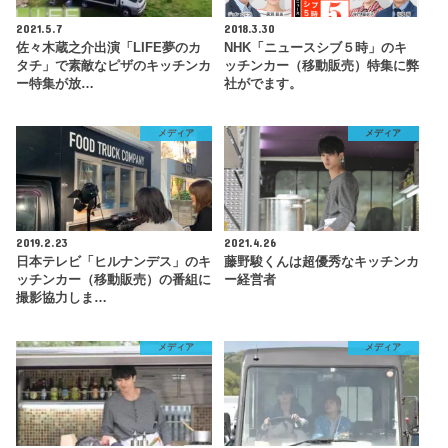
2021.5.7
2018.3.30
佐々木蔵之介出演「LIFE夢のカ
NHK「ニュースシブ５時」のキ
タチ」で素敵なピザのキッチンカ
ッチンカー（移動販売）特集に弊
ー特集が放…
社がでます。
メディア
メディア
2019.2.23
2021.4.26
日本テレビ「ヒルナンデス」のキ
藤野駿くんは超優秀なキッチンカ
ッチンカー（移動販売）の番組に
ー経営者
撮影協力しま…
メディア
メディア