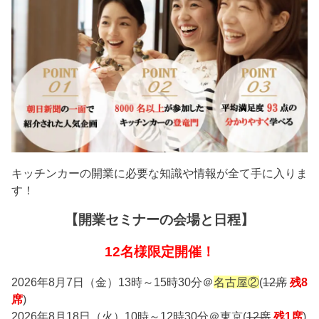
キッチンカーの開業に必要な知識や情報が全て手に入りま
す！
【開業セミナーの会場と日程】
12名様限定開催！
2026年8月7日（金）13時～15時30分＠
名古屋②
(
12席
残8
席
)
2026年8月18日（火）10時～12時30分＠東京(
12席
残1席
)