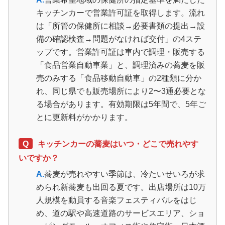
キッチンカーで営業許可証を取得します。流れ
は「所管の保健所に相談→必要書類の提出→設
備の確認検査→問題がなければ交付」の4ステ
ップです。営業許可証は車内で調理・販売する
「食品営業自動車業」と、調理済みの蕎麦を販
売のみする「食品移動自動車」の2種類に分か
れ、同じ県でも販売場所により2〜3通必要とな
る場合があります。有効期限は5年間で、5年ご
とに更新料がかかります。
Q
キッチンカーの蕎麦はいつ・どこで売れやす
いですか？
A.
蕎麦が売れやすい季節は、冷たいせいろが求
められ新蕎麦も出回る夏です。出店場所は10万
人規模を動員する音楽フェスティバルをはじ
め、道の駅や高速道路のサービスエリア、ショ