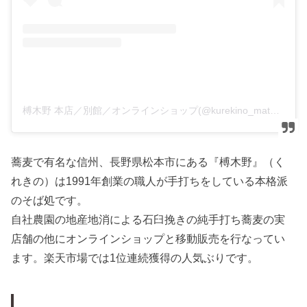
榑木野 本店／別館／オンラインショップ(@kurekino_matsumoto)がシェアした投稿
蕎麦で有名な信州、長野県松本市にある『榑木野』（く
れきの）は1991年創業の職人が手打ちをしている本格派
のそば処です。
自社農園の地産地消による石臼挽きの純手打ち蕎麦の実
店舗の他にオンラインショップと移動販売を行なってい
ます。楽天市場では1位連続獲得の人気ぶりです。