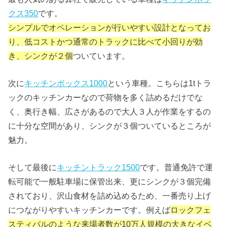
クス350
です。
シンプルでオペレーションが行いやすい設計となってお
り、低コストかつ通常のトラックに比べて小回りが効
き、シンクが２個
ついています。
次に
キッチンボックス1000
という車種。こちらは1tトラ
ックのキッチンカーなので荷物を多く詰めるだけでな
く、奥行き幅、広さがあるので大人３人が作業をするの
に十分な空間があり、シンクが３個ついているところが
魅力。
そして最後に
キッチントラック1500
です。普通免許で運
転可能で一般駐車場に保管出来、更にシンクが３個完備
されており、沢山食材を詰め込めるため、一番売り上げ
につながりやすいキッチンカーです。例えば
ロックフェ
スティバルのような来場者数が10万人規模の大きなイベ