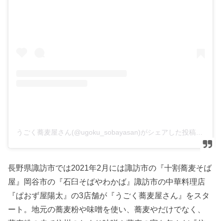
うごく蕎麦屋さん(@ugoku_sobayasan)がシェアした投稿
長野県諏訪市では2021年2月には諏訪市の『十割蕎麦そば
屋』岡谷市の『石臼そばやわかば』諏訪市の中華料理店
『ぱおず屋陽太』の3店舗が『うごく蕎麦屋さん』をスタ
ート。地元の蕎麦粉や味噌を使い、蕎麦やだけでなく、