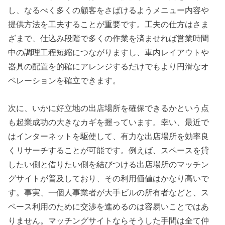
し、なるべく多くの顧客をさばけるようメニュー内容や
提供方法を工夫することが重要です。工夫の仕方はさま
ざまで、仕込み段階で多くの作業を済ませれば営業時間
中の調理工程短縮につながりますし、車内レイアウトや
器具の配置を的確にアレンジするだけでもより円滑なオ
ペレーションを確立できます。
次に、いかに好立地の出店場所を確保できるかという点
も起業成功の大きなカギを握っています。幸い、最近で
はインターネットを駆使して、有力な出店場所を効率良
くリサーチすることが可能です。例えば、スペースを貸
したい側と借りたい側を結びつける出店場所のマッチン
グサイトが普及しており、その利用価値はかなり高いで
す。事実、一個人事業者が大手ビルの所有者などと、ス
ペース利用のために交渉を進めるのは容易いことではあ
りません。マッチングサイトならそうした手間は全て仲