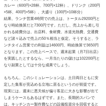
カレー（600円×28杯、700円×12杯）、ドリンク（200円
×5杯、400円×5杯）、大盛り（100円×10杯分）
結果、ランチ営業4時間での売上は、トータル29200円と
なり時給換算だと7300円です。ただし、売上から差し引
かれる経費分は、出店料、食材費、水道光熱費、交通費
など諸々込みで売上の50％相当と仮定。そうすると、ラ
ンチタイム営業での利益は14600円、時給換算で3650円
となります。この売上ペースで、週末起業（月7日出店）
を実践したとするなら、一月当たりの儲けは102200円と
なり副業としては十分な成果でしょう。
もちろん、このシミュレーションは、土日両日ともに安
定した集客が見込める立地に居るというのが前提です。
現実には、週末に悪天候が偏り客足に大きな影響が出て
しまうケースもあるはずです。また、長期的スパンで
は、キッチンカー製作費などの設備投資分を回収すると