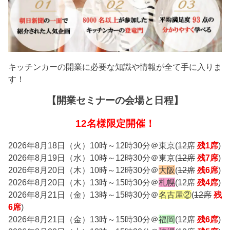
キッチンカーの開業に必要な知識や情報が全て手に入りま
す！
【開業セミナーの会場と日程】
12名様限定開催！
2026年8月18日（火）10時～12時30分＠東京(
12席
残1席
)
2026年8月19日（水）10時～12時30分＠東京(
12席
残7席
)
2026年8月20日（木）10時～12時30分＠
大阪
(
12席
残6席
)
2026年8月20日（木）13時～15時30分＠
札幌
(
12席
残4席
)
2026年8月21日（金）13時～15時30分＠
名古屋②
(
12席
残
6席
)
2026年8月21日（金）13時～15時30分＠
福岡
(
12席
残6席
)