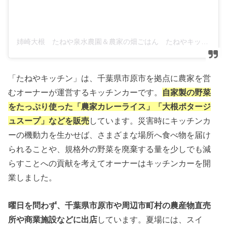
姉崎大根 たねや泉水農園＆農家の畑ごはん たねやキッチン(@daikonnosato)がシェアした投稿
「たねやキッチン」は、千葉県市原市を拠点に農家を営
むオーナーが運営するキッチンカーです。
自家製の野菜
をたっぷり使った「農家カレーライス」「大根ポタージ
ュスープ」などを販売
しています。災害時にキッチンカ
ーの機動力を生かせば、さまざまな場所へ食べ物を届け
られることや、規格外の野菜を廃棄する量を少しでも減
らすことへの貢献を考えてオーナーはキッチンカーを開
業しました。
曜日を問わず、千葉県市原市や周辺市町村の農産物直売
所や商業施設などに出店
しています。夏場には、スイ