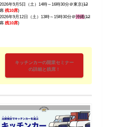
2026年9月5日（土）14時～16時30分＠東京(
12
席
残10席
)
2026年9月12日（土）13時～15時30分＠
沖縄
(
12
席
残10席
)
キッチンカーの開業セミナー
の詳細と残席！